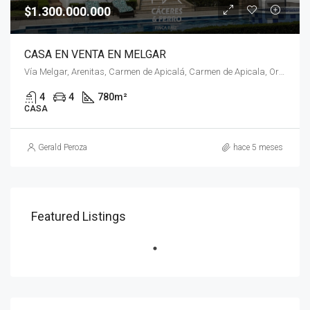
$1.300.000.000
CASA EN VENTA EN MELGAR
Vía Melgar, Arenitas, Carmen de Apicalá, Carmen de Apicala, Oriente, Tolima, RAP Eje Cafetero, Colombia
4
4
780
m²
CASA
Gerald Peroza
hace 5 meses
Featured Listings