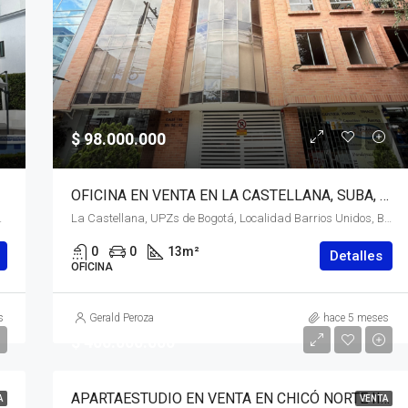
$ 98.000.000
OFICINA EN VENTA EN LA CASTELLANA, SUBA, BOGOTÁ, D.C. – (971)
RAP Eje Cafetero, Colombia
La Castellana, UPZs de Bogotá, Localidad Barrios Unidos, Bogotá, Bogotá, Distrito Capital, RAP (Especial) Central, Colombia
0
0
13
m²
Detalles
OFICINA
s
Gerald Peroza
hace 5 meses
$ 400.000.000
APARTAESTUDIO EN VENTA EN CHICÓ NORTE III, CHAPINERO, BOGOTÁ, D.C. – (975)
A
VENTA