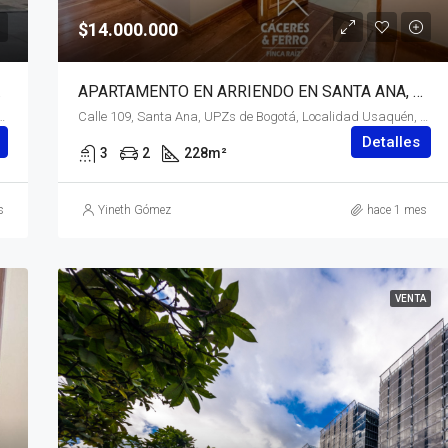
$14.000.000
– (1074)
APARTAMENTO EN ARRIENDO EN SANTA ANA, USAQUÉN, BOGOTÁ, D.C.
Barrios Unidos, Bogotá, Bogotá, Distrito Capital, RAP (Especial) Central, 111211, Colombia
Calle 109, Santa Ana, UPZs de Bogotá, Localidad Usaquén, Bogotá, Bogotá, Distrito Capital, RAP (Especial) Central, 110111, Colombia
Detalles
3
2
228
m²
s
Yineth Gómez
hace 1 mes
VENTA