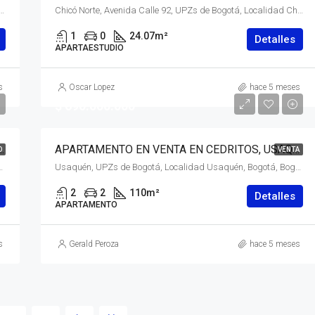
alidad Santa Fé, Bogotá, Bogotá, Distrito Capital, RAP (Especial) Central, Colombia
Chicó Norte, Avenida Calle 92, UPZs de Bogotá, Localidad Chapinero, Bogotá, Bogotá, Distrito Capital, RAP (Especial) Central, 110221, Colombia
1
0
24.07
m²
Detalles
APARTAESTUDIO
s
Oscar Lopez
hace 5 meses
$ 690.000.000
EN BATÁN, SUBA, BOGOTÁ, D.C. – (963)
APARTAMENTO EN VENTA EN CEDRITOS, USAQUÉN, BOGOTÁ, D.C. – (964)
O
VENTA
ogotá, Bogotá, Distrito Capital, RAP (Especial) Central, 111161, Colombia
Usaquén, UPZs de Bogotá, Localidad Usaquén, Bogotá, Bogotá, Distrito Capital, RAP (Especial) Central, 110111, Colombia
2
2
110
m²
Detalles
APARTAMENTO
s
Gerald Peroza
hace 5 meses