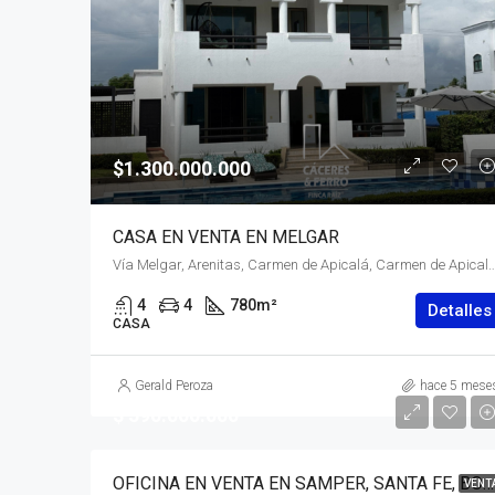
$1.300.000.000
CASA EN VENTA EN MELGAR
Vía Melgar, Arenitas, Carmen de Apicalá, Carmen de Apicala, Oriente, Tolima, 
4
4
780
m²
Detalles
CASA
Gerald Peroza
hace 5 mese
$ 590.000.000
OFICINA EN VENTA EN SAMPER, SANTA FE, BOGOTÁ, D.C. – (974)
VENT