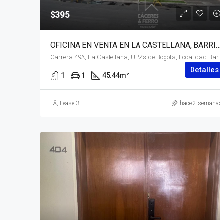
$395
OFICINA EN VENTA EN LA CASTELLANA, BARRIOS UNIDOS, BOGOTÁ, D.C. 
Carrera 49A, La Castellana, UPZs de Bogotá, Localidad 
Detalles
1
1
45.44
m²
Lease 3
hace 2 semana