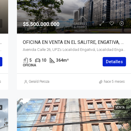
$5.500.000.000
NTA CAMACHO, CHAPINERO, BOGOTÁ, D.C.
OFICINA EN VENTA EN EL SALITRE, ENGATIVA, BOGOTÁ, D.C
Chapinero, Bogotá, Bogotá, Distrito Capital, RAP (Especial) Central, 110221, Colombia
Avenida Calle 26, UPZs Localidad Engativá, Localidad Engativá, Bogotá, Bogotá, Distrito Capital, RAP (Especial) Central, 111071, Colombia
5
10
364
m²
Detalles
OFICINA
s
Gerald Peroza
hace 5 meses
A
VENTA