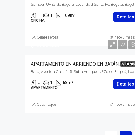
Samper, UPZs de Bogotá, Loc
1
1
109
m²
Detalles
OFICINA
Gerald Peroza
hace 5 mese
$ 4.200.000
APARTAMENTO EN ARRIENDO 
ARRIEND
Bata, Avenida Calle 145, Suba Antiguo, UPZs de Bogotá, Localidad Suba, B
2
1
68
m²
Detalles
APARTAMENTO
Oscar Lopez
hace 5 mese