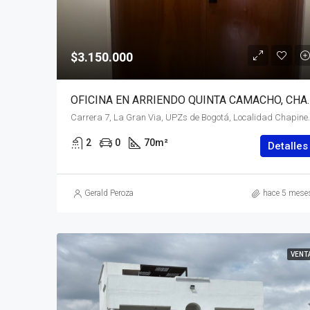
$3.150.000
OFICINA EN ARRIENDO QUI
Carrera 7, La Gran Via, UPZs de Bogotá, Localidad 
2
0
70
m²
Detalles
Gerald Peroza
hace 5 mese
VENT