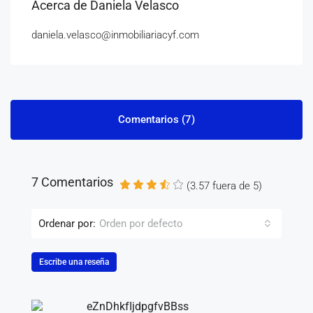
Acerca de Daniela Velasco
daniela.velasco@inmobiliariacyf.com
Comentarios (7)
7 Comentarios
(
3.57
fuera de
5
)
Ordenar por:
Orden por defecto
Escribe una reseña
eZnDhkfIjdpgfvBBss