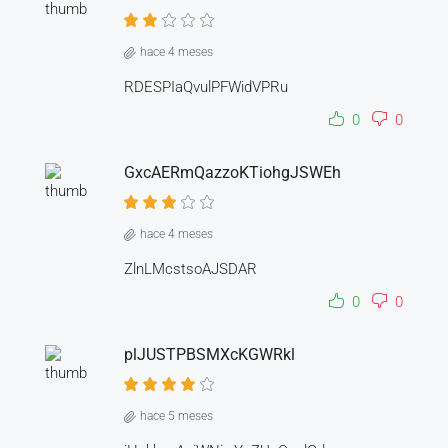
hace 4 meses
RDESPIaQvulPFWidVPRu
0
0
GxcAERmQazzoKTiohgJSWEh
hace 4 meses
ZlnLMcstsoAJSDAR
0
0
plJUSTPBSMXcKGWRkl
hace 5 meses