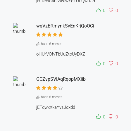
jHukbxoAniWNiwYgZUuQwdCd
0
0
wqVzEftmynkSyEnKrjQoOCi
hace 6 meses
oHUrVOfvTbUuZtoUyDXZ
0
0
GCZvpSVlAqRqopMXiib
hace 6 meses
jETqwxXkaYvsJcxdd
0
0