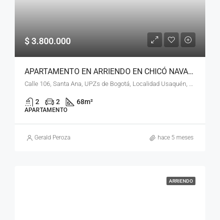
$ 3.800.000
APARTAMENTO EN ARRIENDO EN CHICÓ NAVARRA, USAQUÉN, BOGOTÁ, D.C. – (967)
Calle 106, Santa Ana, UPZs de Bogotá, Localidad Usaquén, Bogotá, Bogotá, Distrito Capital, RAP (Especial) Central, 110111, Colombia
2
2
68
m²
APARTAMENTO
Gerald Peroza
hace 5 meses
ARRIENDO