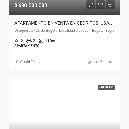
$ 690.000.000
APARTAMENTO EN VENTA EN CEDRITOS, USAQUÉN, BOGOTÁ, D.C. – (964)
Usaquén, UPZs de Bogotá, Localidad Usaquén, Bogotá, Bogotá, Distrito Capital, RAP (Especial) Central, 110111, Colombia
2
2
110
m²
APARTAMENTO
Gerald Peroza
hace 5 meses
ARRIENDO