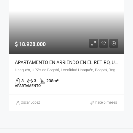
$ 18.928.000
APARTAMENTO EN ARRIENDO EN EL RETIRO, USAQUÉN, BOGOTÁ, D.C. – (970)
Usaquén, UPZs de Bogotá, Localidad Usaquén, Bogotá, Bogotá, Distrito Capital, RAP (Especial) Central, 110111, Colombia
3
3
238
m²
APARTAMENTO
Oscar Lopez
hace 6 meses