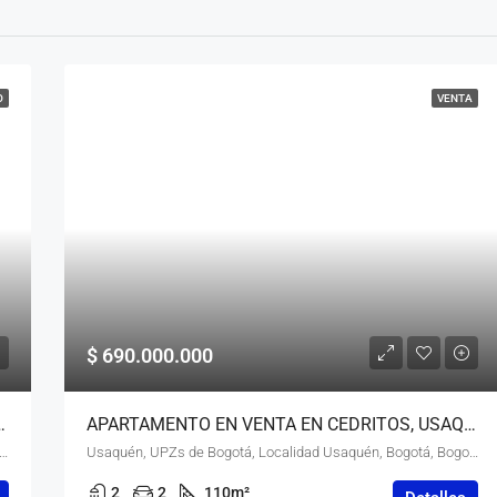
O
VENTA
$ 690.000.000
, SUBA, BOGOTÁ, D.C. – (963)
APARTAMENTO EN VENTA EN CEDRITOS, USAQUÉN, BOGOTÁ, D.C. – (964)
e 145, Suba Antiguo, UPZs de Bogotá, Localidad Suba, Bogotá, Bogotá, Distrito Capital, RAP (Especial) Central, 111161, Colombia
Usaquén, UPZs de Bogotá, Localidad Usaquén, Bogotá, Bogotá, Distrito Capital, RAP (Especial) Central, 110111, Colombia
2
2
110
m²