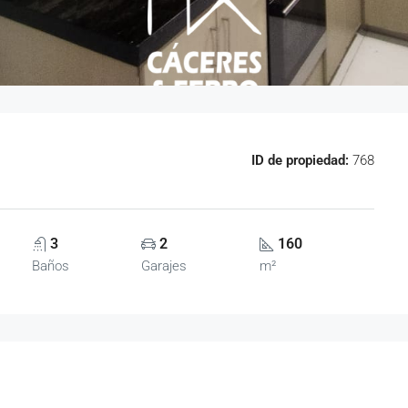
ID de propiedad:
768
3
2
160
Baños
Garajes
m²