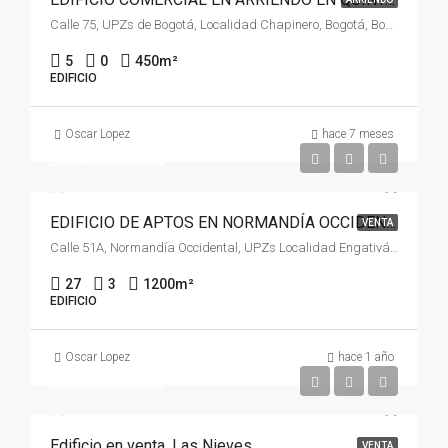
Calle 75, UPZs de Bogotá, Localidad Chapinero, Bogotá, Bogotá, Distrito Capital, RAP (Especial) Central, 110221, Colombia
5
0
450
m²
EDIFICIO
Oscar Lopez
hace 7 meses
$6.840.000.000
EDIFICIO DE APTOS EN NORMANDÍA OCCIDENTAL EN VENTA, ENGATIVA,BOGOTÁ.
VENTA
Calle 51A, Normandía Occidental, UPZs Localidad Engativá, Localidad Engativá, Bogotá, Bogotá, Distrito Capital, RAP (Especial) Central, 111071, Colombia, Bogotá Distrito Capital - Municipio
27
3
1200
m²
EDIFICIO
Oscar Lopez
hace 1 año
$3.000.000.000
Edificio en venta, Las Nieves.
VENTA