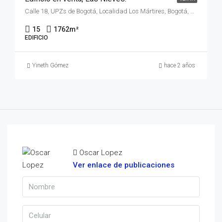
Calle 18, UPZs de Bogotá, Localidad Los Mártires, Bogotá, Bogotá Distrito Capital - Municipio, RAP (Especial) Central, 111411, Colombia
15
1762
m²
EDIFICIO
Yineth Gómez
hace 2 años
Oscar Lopez
Ver enlace de publicaciones