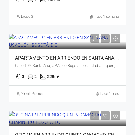
Lease 3
hace 1 semana
$14.000.000
APARTAMENTO EN ARRIENDO EN SANTA ANA, USAQUÉN, BOGOTÁ, D.C.
Calle 109, Santa Ana, UPZs de Bogotá, Localidad Usaquén, Bogotá, Bogotá, Distrito Capital, RAP (Especial) Central, 110111, Colombia
3
2
228
m²
Yineth Gómez
hace 1 mes
$3.150.000