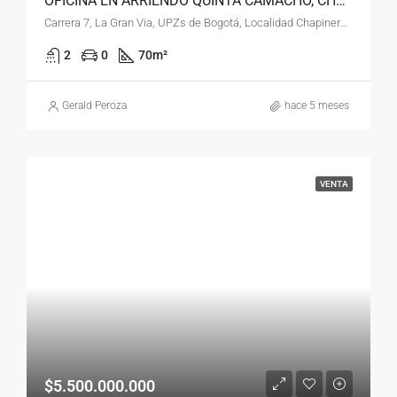
OFICINA EN ARRIENDO QUINTA CAMACHO, CHAPINERO, BOGOTÁ, D.C.
Carrera 7, La Gran Via, UPZs de Bogotá, Localidad Chapinero, Bogotá, Bogotá, Distrito Capital, RAP (Especial) Central, 110221, Colombia
2
0
70
m²
Gerald Peroza
hace 5 meses
VENTA
$5.500.000.000