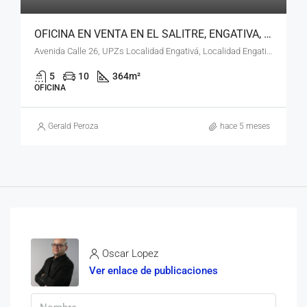
OFICINA EN VENTA EN EL SALITRE, ENGATIVA, BOGOTÁ, D.C
Avenida Calle 26, UPZs Localidad Engativá, Localidad Engativá, Bogotá, Bogotá, Distrito Capital, RAP (Especial) Central, 111071, Colombia
5
10
364
m²
OFICINA
Gerald Peroza
hace 5 meses
Oscar Lopez
Ver enlace de publicaciones