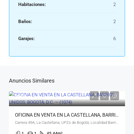
Habitaciones:
2
Baños:
2
Garajes:
6
Anuncios Similares
$395
OFICINA EN VENTA EN LA CASTELLANA, BARRIOS UNIDOS, BOGOTÁ, D.C. – (1074)
Carrera 49A, La Castellana, UPZs de Bogotá, Localidad Barrios Unidos, Bogotá, Bogotá, Distrito Capital, RAP (Especial) Central, 111211, Colombia
1
1
45.44
m²