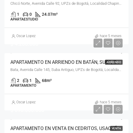
Chicó Norte, Avenida Calle 92, UPZs de Bogotá, Localidad Chapinero, Bogotá, Bogotá, Distrito Capital, RAP (Especial) Central, 110221, Colombia
1
0
24.07
m²
APARTAESTUDIO
Oscar Lopez
hace 5 meses
$ 4.200.000
APARTAMENTO EN ARRIENDO EN BATÁN, SUBA, BOGOTÁ, D.C. – (963)
ARRIENDO
Bata, Avenida Calle 145, Suba Antiguo, UPZs de Bogotá, Localidad Suba, Bogotá, Bogotá, Distrito Capital, RAP (Especial) Central, 111161, Colombia
2
1
68
m²
APARTAMENTO
Oscar Lopez
hace 5 meses
$ 690.000.000
APARTAMENTO EN VENTA EN CEDRITOS, USAQUÉN, BOGOTÁ, D.C. – (964)
VENTA