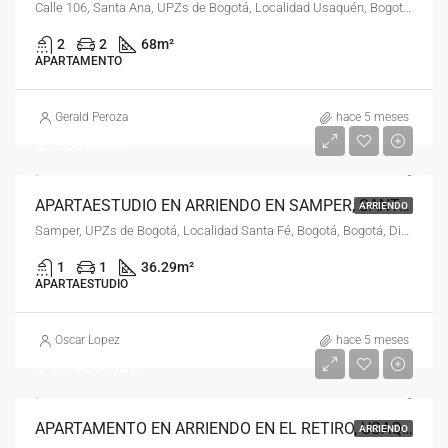
Calle 106, Santa Ana, UPZs de Bogotá, Localidad Usaquén, Bogotá, Bogotá, Distrito Capital, RAP (Especial) Central, 110111, Colombia
2
2
68
m²
APARTAMENTO
Gerald Peroza
hace 5 meses
$ 3.500.000
APARTAESTUDIO EN ARRIENDO EN SAMPER, SANTA FE, BOGOTÁ, D.C. – (968)
ARRIENDO
Samper, UPZs de Bogotá, Localidad Santa Fé, Bogotá, Bogotá, Distrito Capital, RAP (Especial) Central, Colombia
1
1
36.29
m²
APARTAESTUDIO
Oscar Lopez
hace 5 meses
$ 18.928.000
APARTAMENTO EN ARRIENDO EN EL RETIRO, USAQUÉN, BOGOTÁ, D.C. – (970)
ARRIENDO