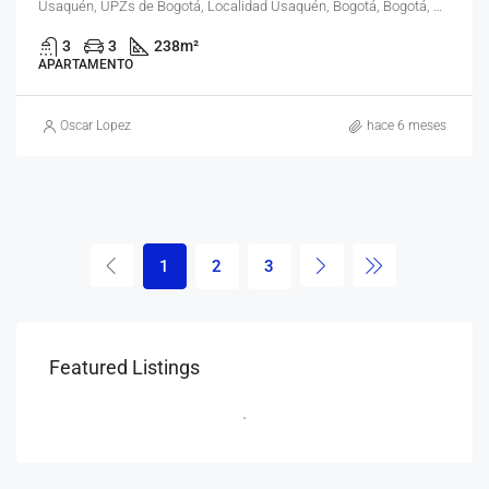
Usaquén, UPZs de Bogotá, Localidad Usaquén, Bogotá, Bogotá, Distrito Capital, RAP (Especial) Central, 110111, Colombia
3
3
238
m²
APARTAMENTO
Oscar Lopez
hace 6 meses
1
2
3
Featured Listings