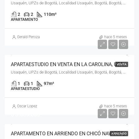
Usaquén, UPZs de Bogotá, Localidad Usaquén, Bogotá, Bogotá, Distrito Capital, RAP (Especial) Central, 110111, Colombia
2
2
110
m²
APARTAMENTO
Gerald Peroza
hace 5 meses
APARTAESTUDIO EN VENTA EN LA CAROLINA, USAQUÉN, BOGOTÁ, D.C. – (965)
VENTA
Usaquén, UPZs de Bogotá, Localidad Usaquén, Bogotá, Bogotá, Distrito Capital, RAP (Especial) Central, 110111, Colombia
1
1
97
m²
APARTAESTUDIO
Oscar Lopez
hace 5 meses
$ 3.800.000
APARTAMENTO EN ARRIENDO EN CHICÓ NAVARRA, USAQUÉN, BOGOTÁ, D.C. – (967)
ARRIENDO