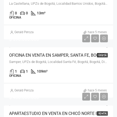
La Castellana, UPZs de Bogotá, Localidad Barrios Unidos, Bogotá, Bogotá, Distrito Capital, RAP (Especial) Central, Colombia
0
0
13
m²
OFICINA
Gerald Peroza
hace 5 meses
$ 590.000.000
OFICINA EN VENTA EN SAMPER, SANTA FE, BOGOTÁ, D.C. – (974)
VENTA
Samper, UPZs de Bogotá, Localidad Santa Fé, Bogotá, Bogotá, Distrito Capital, RAP (Especial) Central, Colombia
1
1
109
m²
OFICINA
Gerald Peroza
hace 5 meses
$ 400.000.000
APARTAESTUDIO EN VENTA EN CHICÓ NORTE III, CHAPINERO, BOGOTÁ, D.C. – (975)
VENTA