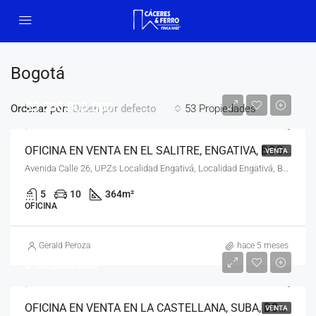
Bogotá
$5.500.000.000
Ordenar por:
53 Propiedades
Orden por defecto
OFICINA EN VENTA EN EL SALITRE, ENGATIVA, BOGOTÁ, D.C
VENTA
Avenida Calle 26, UPZs Localidad Engativá, Localidad Engativá, Bogotá, Bogotá, Distrito Capital, RAP (Especial) Central, 111071, Colombia
5
10
364
m²
OFICINA
Gerald Peroza
hace 5 meses
$ 98.000.000
OFICINA EN VENTA EN LA CASTELLANA, SUBA, BOGOTÁ, D.C. – (971)
VENTA