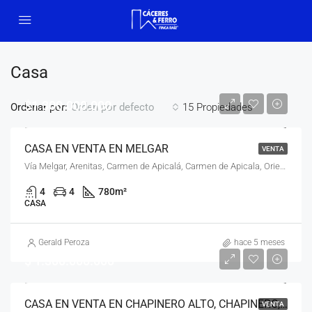
Casa
$1.300.000.000
Ordenar por:
15 Propiedades
Orden por defecto
CASA EN VENTA EN MELGAR
VENTA
Vía Melgar, Arenitas, Carmen de Apicalá, Carmen de Apicala, Oriente, Tolima, RAP Eje Cafetero, Colombia
4
4
780
m²
CASA
Gerald Peroza
hace 5 meses
$ 1.300.000.000
CASA EN VENTA EN CHAPINERO ALTO, CHAPINERO, BOGOTÁ, D.C. – (958)
VENTA