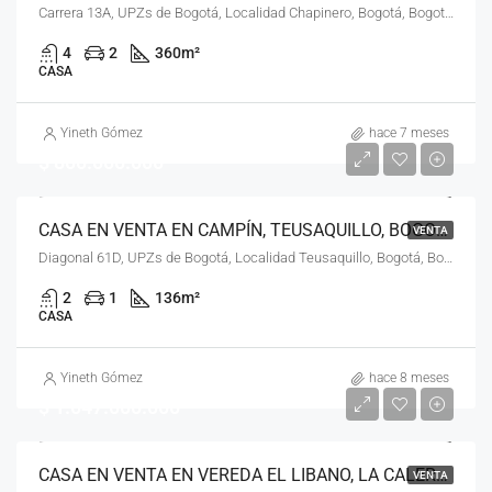
Carrera 13A, UPZs de Bogotá, Localidad Chapinero, Bogotá, Bogotá, Distrito Capital, RAP (Especial) Central, 110221, Colombia
4
2
360
m²
CASA
Yineth Gómez
hace 7 meses
$ 800.000.000
CASA EN VENTA EN CAMPÍN, TEUSAQUILLO, BOGOTÁ, D.C. – (918)
VENTA
Diagonal 61D, UPZs de Bogotá, Localidad Teusaquillo, Bogotá, Bogotá, Distrito Capital, RAP (Especial) Central, 111311, Colombia
2
1
136
m²
CASA
Yineth Gómez
hace 8 meses
$ 1.047.000.000
CASA EN VENTA EN VEREDA EL LIBANO, LA CALERA, LA CALERA
VENTA