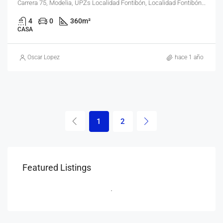
Carrera 75, Modelia, UPZs Localidad Fontibón, Localidad Fontibón, Bogotá, Bogotá, Distrito Capital, RAP (Especial) Central, 110931, Colombia
4
0
360
m²
CASA
Oscar Lopez
hace 1 año
1
2
Featured Listings