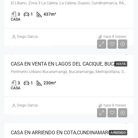
El Líbano, Zona 3 La Calera, La Calera, Guavio, Cundinamarca, RAP (Especial) Central, 110211, Colombia
3
1
437
m²
CASA
Diego Garcia
hace 8 meses
$ 1.067.000.000
CASA EN VENTA EN LAGOS DEL CACIQUE, BUCARAMANGA, BUCARAMANGA
VENTA
Perímetro Urbano Bucaramanga, Bucaramanga, Metropolitana, Santander, RAP Gran Santander, Colombia
3
1
230
m²
CASA
Diego Garcia
hace 8 meses
$6.000.000
CASA EN ARRIENDO EN COTA,CUNDINAMARCA
ARRIENDO