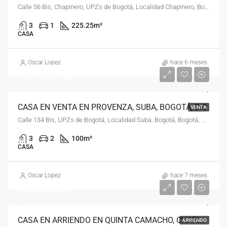
Calle 56 Bis, Chapinero, UPZs de Bogotá, Localidad Chapinero, Bogotá, Bogotá, Distrito Capital, RAP (Especial) Central, 110231, Colombia
3
1
225.25
m²
CASA
Oscar Lopez
hace 6 meses
$590.000.000
CASA EN VENTA EN PROVENZA, SUBA, BOGOTÁ, D.C
VENTA
Calle 134 Bis, UPZs de Bogotá, Localidad Suba, Bogotá, Bogotá, Distrito Capital, RAP (Especial) Central, 111156, Colombia
3
2
100
m²
CASA
Oscar Lopez
hace 7 meses
$15.000.000
CASA EN ARRIENDO EN QUINTA CAMACHO, CHAPINERO, BOGOTÁ, D.C
ARRIENDO