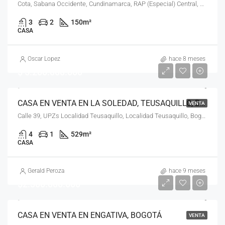
Cota, Sabana Occidente, Cundinamarca, RAP (Especial) Central, Colombia
3
2
150
m²
CASA
Oscar Lopez
hace 8 meses
$ 5.200.000.000
CASA EN VENTA EN LA SOLEDAD, TEUSAQUILLO, BOGOTÁ, D.C.
VENTA
Calle 39, UPZs Localidad Teusaquillo, Localidad Teusaquillo, Bogotá, Bogotá, Distrito Capital, RAP (Especial) Central, 111311, Colombia
4
1
529
m²
CASA
Gerald Peroza
hace 9 meses
$2.300.000.000
CASA EN VENTA EN ENGATIVA, BOGOTÁ
VENTA