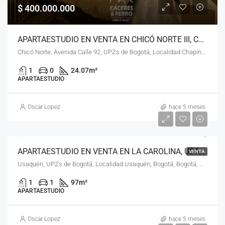
$ 400.000.000
APARTAESTUDIO EN VENTA EN CHICÓ NORTE III, CHAPINERO, BOGOTÁ, D.C. – (975)
Chicó Norte, Avenida Calle 92, UPZs de Bogotá, Localidad Chapinero, Bogotá, Bogotá, Distrito Capital, RAP (Especial) Central, 110221, Colombia
1
0
24.07
m²
APARTAESTUDIO
Oscar Lopez
hace 5 meses
APARTAESTUDIO EN VENTA EN LA CAROLINA, USAQUÉN, BOGOTÁ, D.C. – (965)
VENTA
Usaquén, UPZs de Bogotá, Localidad Usaquén, Bogotá, Bogotá, Distrito Capital, RAP (Especial) Central, 110111, Colombia
1
1
97
m²
APARTAESTUDIO
Oscar Lopez
hace 5 meses