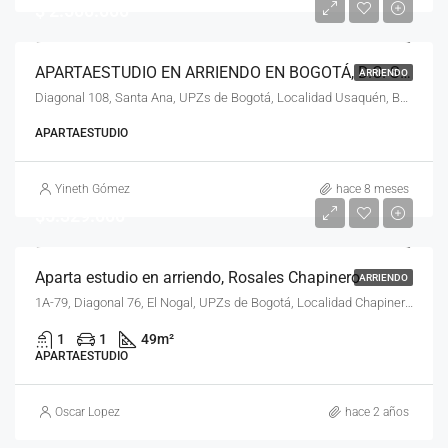
$ 2.500.000
APARTAESTUDIO EN ARRIENDO EN BOGOTÁ, D.C. SANTA ANA ﴾385﴿
ARRIENDO
Diagonal 108, Santa Ana, UPZs de Bogotá, Localidad Usaquén, Bogotá, Bogotá, Distrito Capital, RAP (Especial) Central, 110111, Colombia
APARTAESTUDIO
Yineth Gómez
hace 8 meses
$5.329.000
Aparta estudio en arriendo, Rosales Chapinero
ARRIENDO
1A-79, Diagonal 76, El Nogal, UPZs de Bogotá, Localidad Chapinero, Bogotá, Bogotá Distrito Capital - Municipio, RAP (Especial) Central, 110221, Colombia
1
1
49
m²
APARTAESTUDIO
Oscar Lopez
hace 2 años