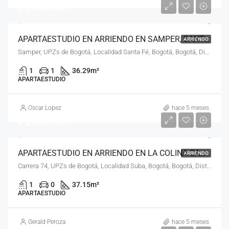
$ 3.500.000
APARTAESTUDIO EN ARRIENDO EN SAMPER, SANTA FE, BOGOTÁ, D.C. – (968)
ARRIENDO
Samper, UPZs de Bogotá, Localidad Santa Fé, Bogotá, Bogotá, Distrito Capital, RAP (Especial) Central, Colombia
1
1
36.29
m²
APARTAESTUDIO
Oscar Lopez
hace 5 meses
$ 2.200.000
APARTAESTUDIO EN ARRIENDO EN LA COLINA CAMPESTRE, SUBA, BOGOTÁ, D.C. – (969)
ARRIENDO
Carrera 74, UPZs de Bogotá, Localidad Suba, Bogotá, Bogotá, Distrito Capital, RAP (Especial) Central, 111156, Colombia
1
0
37.15
m²
APARTAESTUDIO
Gerald Peroza
hace 5 meses