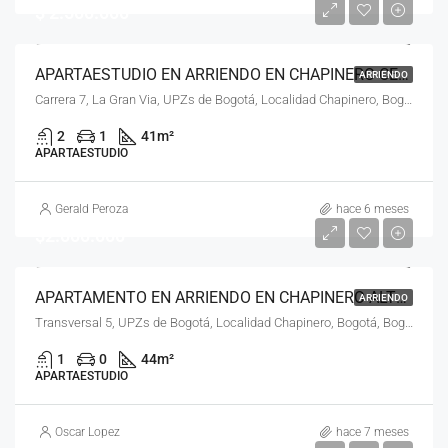
$ 2.500.000
APARTAESTUDIO EN ARRIENDO EN CHAPINERO CENTRAL, CHAPINERO, BOGOTÁ, D.C. – (639)
ARRIENDO
Carrera 7, La Gran Via, UPZs de Bogotá, Localidad Chapinero, Bogotá, Bogotá, Distrito Capital, RAP (Especial) Central, 110221, Colombia
2
1
41
m²
APARTAESTUDIO
Gerald Peroza
hace 6 meses
$2.000.000
APARTAMENTO EN ARRIENDO EN CHAPINERO ALTO, CHAPINERO, BOGOTÁ, D.C
ARRIENDO
Transversal 5, UPZs de Bogotá, Localidad Chapinero, Bogotá, Bogotá, Distrito Capital, RAP (Especial) Central, 110231, Colombia
1
0
44
m²
APARTAESTUDIO
Oscar Lopez
hace 7 meses