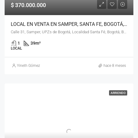
$ 370.000.000
LOCAL EN VENTA EN SAMPER, SANTA FE, BOGOTÁ, D.C. – (920)
Calle 31, Samper, UPZs de Bogotá, Localidad Santa Fé, Bogotá, Bogotá, Distrito Capital, RAP (Especial) Central, 110311, Colombia
1
39
m²
LOCAL
Yineth Gómez
hace 8 meses
ARRIENDO