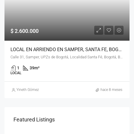
$ 2.600.000
LOCAL EN ARRIENDO EN SAMPER, SANTA FE, BOGOTÁ, D.C. – (919)
Calle 31, Samper, UPZs de Bogotá, Localidad Santa Fé, Bogotá, Bogotá, Distrito Capital, RAP (Especial) Central, 110311, Colombia
1
39
m²
LOCAL
Yineth Gómez
hace 8 meses
Featured Listings