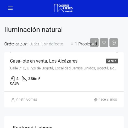
Iluminación natural
$2.200.000.000
Ordenar por:
1 Propiedad
Orden por defecto
Casa-lote en venta, Los Alcázares
VENTA
Calle 71C, UPZs de Bogotá, Localidad Barrios Unidos, Bogotá, Bogotá Distrito Capital - Municipio, RAP (Especial) Central, 111221, Colombia
4
386
m²
CASA
Yineth Gómez
hace 2 años
Featured Listings