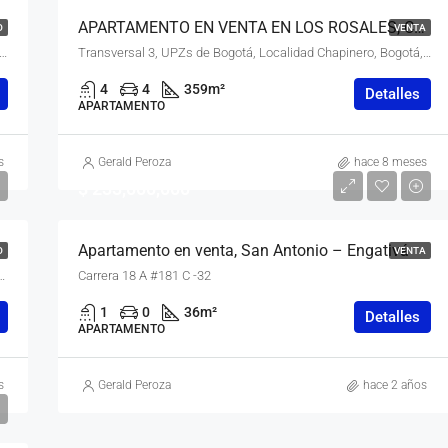
– (915)
APARTAMENTO EN VENTA EN LOS ROSALES, CHAPINERO, BOGOTÁ, D.C. – (914)
O
VENTA
UPZs de Bogotá, Localidad Chapinero, Bogotá, Bogotá, Distrito Capital, RAP (Especial) Central, 110221, Colombia
Transversal 3, UPZs de Bogotá, Localidad Chapinero, Bogotá, Bogotá, Distrito Capital, RAP (Especial) Central, 110221, Colombia
4
4
359
m²
Detalles
APARTAMENTO
s
Gerald Peroza
hace 8 meses
$ 233,000,000
Apartamento en venta, San Antonio – Engativá
O
VENTA
ndinamarca, RAP (Especial) Central, Colombia
Carrera 18 A #181 C -32
1
0
36
m²
Detalles
APARTAMENTO
s
Gerald Peroza
hace 2 años