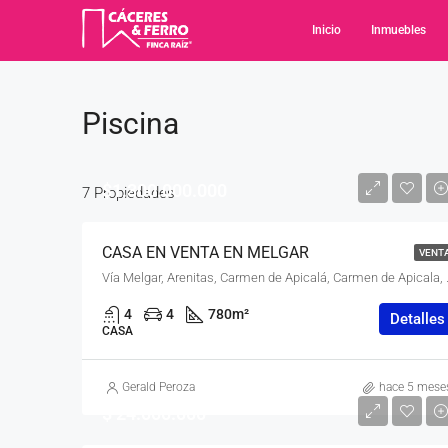
Inicio
Inmuebles
Piscina
$1.300.000.000
7 Propiedades
CASA EN VENTA EN MELGAR
VENT
Vía Melgar, Arenitas, Car
4
4
780
m²
Detalles
CASA
Gerald Peroza
hace 5 mese
$ 24.000.000