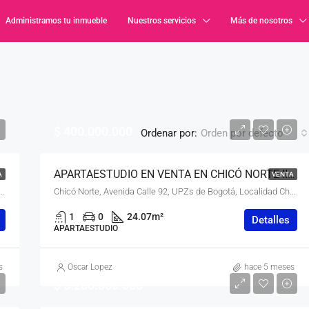
Administramos tu inmueble
Nuestros servicios
Más de nosotros
$ 400.000.000
Ordenar por:
Orden por defecto
APARTAESTUDIO EN VENTA EN CHICÓ NORTE III, CHAPINERO, BOGOTÁ, D.C. – (975)
A
VENTA
men de Apicalá, Carmen de Apicala, Oriente, Tolima, RAP Eje Cafetero, Colombia
Chicó Norte, Avenida Calle 92, UPZs de Bogotá, Localidad Chapinero, Bogotá, Bogotá, Distrito Capital, RAP (Especial) Central, 110221, Colombia
1
0
24.07
m²
Detalles
APARTAESTUDIO
s
Oscar Lopez
hace 5 meses
$ 5.280.000.000