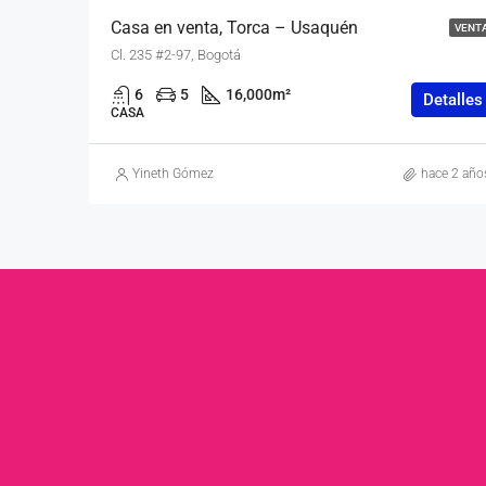
Casa en venta, Torca – Usaquén
VENT
Cl. 235 #2-97, Bogotá
6
5
16,000
m²
Detalles
CASA
Yineth Gómez
hace 2 año