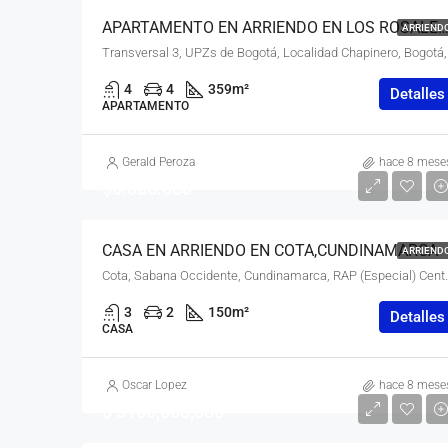
APARTAMENTO EN ARRIENDO EN LOS ROSALES, CHAPINERO, BOGOTÁ, D.C. 
ARRIEND
Transversal 3, 
4
4
359
m²
Detalles
APARTAMENTO
Gerald Peroza
hace 8 mese
$6.000.000
CASA EN ARRIENDO EN COTA,CUNDINAMARCA
ARRIEND
Cota, Sabana Occidente, Cu
3
2
150
m²
Detalles
CASA
Oscar Lopez
hace 8 mese
$ 3100,000,000