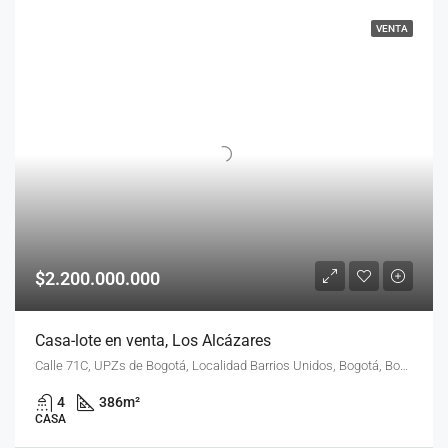
VENTA
$2.200.000.000
Casa-lote en venta, Los Alcázares
Calle 71C, UPZs de Bogotá, Localidad Barrios Unidos, Bogotá, Bogotá Distrito Capital - Municipio, RAP (Especial) Central, 111221, Colombia
4
386
m²
CASA