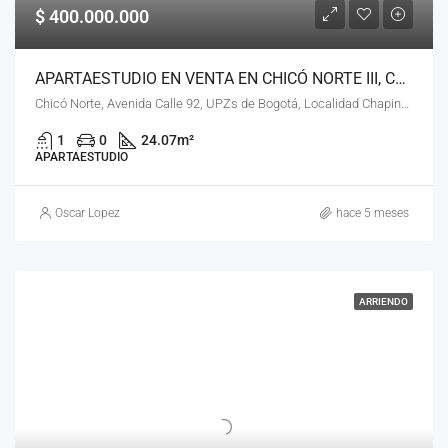
$ 400.000.000
APARTAESTUDIO EN VENTA EN CHICÓ NORTE III, CHAPINERO, BOGOTÁ, D.C. – (975)
Chicó Norte, Avenida Calle 92, UPZs de Bogotá, Localidad Chapinero, Bogotá, Bogotá, Distrito Capital, RAP (Especial) Central, 110221, Colombia
1
0
24.07
m²
APARTAESTUDIO
Oscar Lopez
hace 5 meses
ARRIENDO