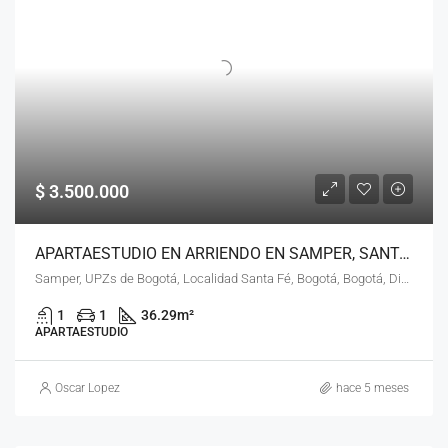
$ 3.500.000
APARTAESTUDIO EN ARRIENDO EN SAMPER, SANTA FE, BOGOTÁ, D.C. – (968)
Samper, UPZs de Bogotá, Localidad Santa Fé, Bogotá, Bogotá, Distrito Capital, RAP (Especial) Central, Colombia
1
1
36.29
m²
APARTAESTUDIO
Oscar Lopez
hace 5 meses