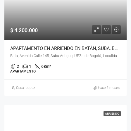
$ 4.200.000
APARTAMENTO EN ARRIENDO EN BATÁN, SUBA, BOGOTÁ, D.C. – (963)
Bata, Avenida Calle 145, Suba Antiguo, UPZs de Bogotá, Localidad Suba, Bogotá, Bogotá, Distrito Capital, RAP (Especial) Central, 111161, Colombia
2
1
68
m²
APARTAMENTO
Oscar Lopez
hace 5 meses
ARRIENDO