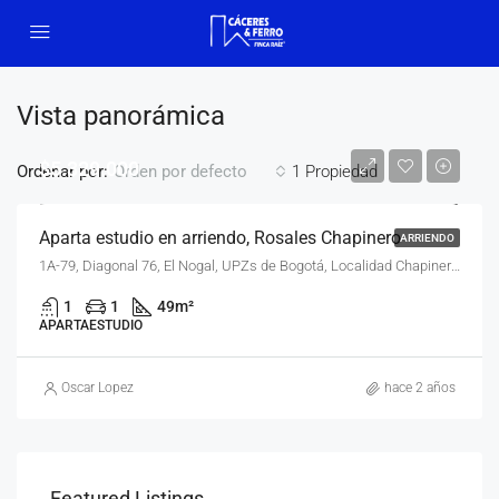
Vista panorámica
$5.329.000
Ordenar por:
1 Propiedad
Orden por defecto
Aparta estudio en arriendo, Rosales Chapinero
ARRIENDO
1A-79, Diagonal 76, El Nogal, UPZs de Bogotá, Localidad Chapinero, Bogotá, Bogotá Distrito Capital - Municipio, RAP (Especial) Central, 110221, Colombia
1
1
49
m²
APARTAESTUDIO
Oscar Lopez
hace 2 años
Featured Listings