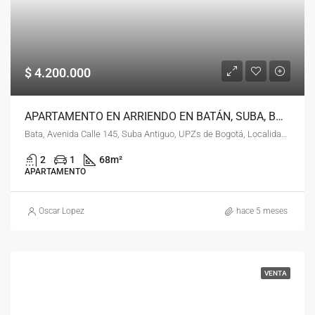
$ 4.200.000
APARTAMENTO EN ARRIENDO EN BATÁN, SUBA, BOGOTÁ, D.C. – (963)
Bata, Avenida Calle 145, Suba Antiguo, UPZs de Bogotá, Localidad Suba, Bogotá, Bogotá, Distrito Capital, RAP (Especial) Central, 111161, Colombia
2
1
68
m²
APARTAMENTO
Oscar Lopez
hace 5 meses
VENTA