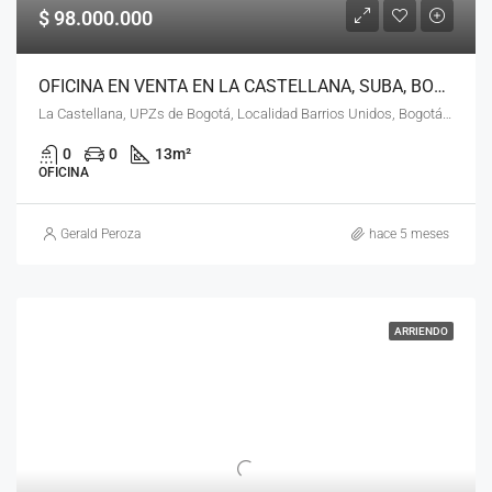
$ 98.000.000
OFICINA EN VENTA EN LA CASTELLANA, SUBA, BOGOTÁ, D.C. – (971)
La Castellana, UPZs de Bogotá, Localidad Barrios Unidos, Bogotá, Bogotá, Distrito Capital, RAP (Especial) Central, Colombia
0
0
13
m²
OFICINA
Gerald Peroza
hace 5 meses
ARRIENDO