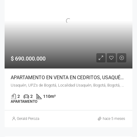
$ 690.000.000
APARTAMENTO EN VENTA EN CEDRITOS, USAQUÉN, BOGOTÁ, D.C. – (964)
Usaquén, UPZs de Bogotá, Localidad Usaquén, Bogotá, Bogotá, Distrito Capital, RAP (Especial) Central, 110111, Colombia
2
2
110
m²
APARTAMENTO
Gerald Peroza
hace 5 meses