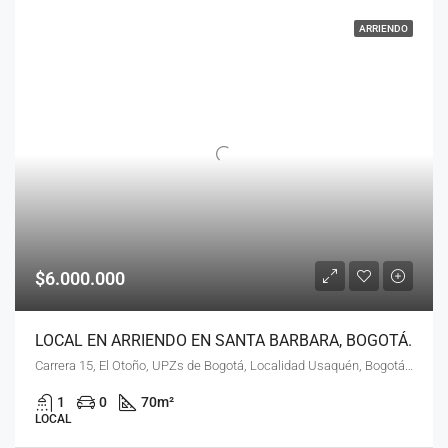
ARRIENDO
$6.000.000
LOCAL EN ARRIENDO EN SANTA BARBARA, BOGOTÁ.
Carrera 15, El Otoño, UPZs de Bogotá, Localidad Usaquén, Bogotá, Bogotá, Distrito Capital, RAP (Especial) Central, 110141, Colombia, Bogotá Distrito Capital - Municipio
1
0
70
m²
LOCAL