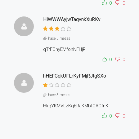
0
0
HlWWWAyjwTaqvnkXuRKv
hace 5 meses
qTrFOhyEMfonNFHjP
0
0
hHEFGqkUFLrKyFMjRJtgSXo
hace 5 meses
HkgYKMVLzKqERaKMbtOACfnK
0
0