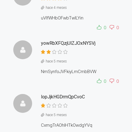
hace 4 meses
uVlfWHbOFwbTwILYin
0
0
yowRbXFQzjUlZJOxNYSVj
hace 5 meses
NmSynfoJVFkiyLmCmbBVW
0
0
lopJjkHGDrmQpCvoC
hace 5 meses
CxmgTrAOhlHTkOwdgYVq