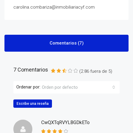
carolina.combariza@inmobiliariacyf.com
Comentarios (7)
7 Comentarios
(
2.86
fuera de
5
)
Ordenar por:
Orden por defecto
Escribe una reseña
CwQXTqRVYLBGDkETo