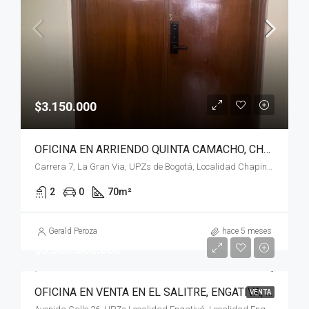
$3.150.000
OFICINA EN ARRIENDO QUINTA CAMACHO, CHAPINERO, BOGOTÁ, D.C.
Carrera 7, La Gran Via, UPZs de Bogotá, Localidad Chapinero, Bogotá, Bogotá, Distrito Capital, RAP (Especial) Central, 110221, Colombia
2
0
70
m²
Gerald Peroza
hace 5 meses
$5.500.000.000
OFICINA EN VENTA EN EL SALITRE, ENGATIVA, BOGOTÁ, D.C
VENTA