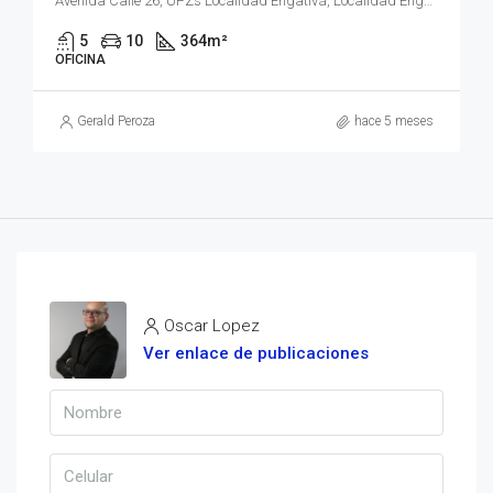
Avenida Calle 26, UPZs Localidad Engativá, Localidad Engativá, Bogotá, Bogotá, Distrito Capital, RAP (Especial) Central, 111071, Colombia
5
10
364
m²
OFICINA
Gerald Peroza
hace 5 meses
Oscar Lopez
Ver enlace de publicaciones