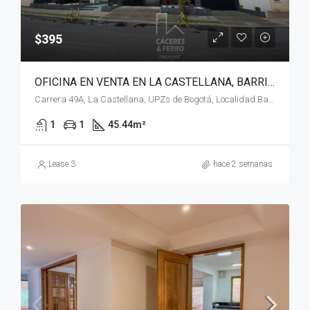
$395
OFICINA EN VENTA EN LA CASTELLANA, BARRIOS UNIDOS, BOGOTÁ, D.C. – (1074)
Carrera 49A, La Castellana, UPZs de Bogotá, Localidad Barrios Unidos, Bogotá, Bogotá, Distrito Capital, RAP (Especial) Central, 111211, Colombia
1
1
45.44
m²
Lease 3
hace 2 semanas