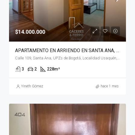
$14.000.000
APARTAMENTO EN ARRIENDO EN SANTA ANA, USAQUÉN, BOGOTÁ, D.C.
Calle 109, Santa Ana, UPZs de Bogotá, Localidad Usaquén, Bogotá, Bogotá, Distrito Capital, RAP (Especial) Central, 110111, Colombia
3
2
228
m²
Yineth Gómez
hace 1 mes