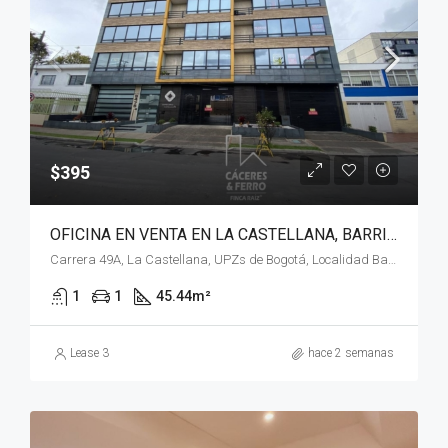
$395
OFICINA EN VENTA EN LA CASTELLANA, BARRIOS UNIDOS, BOGOTÁ, D.C. – (1074)
Carrera 49A, La Castellana, UPZs de Bogotá, Localidad Barrios Unidos, Bogotá, Bogotá, Distrito Capital, RAP (Especial) Central, 111211, Colombia
1
1
45.44
m²
Lease 3
hace 2 semanas