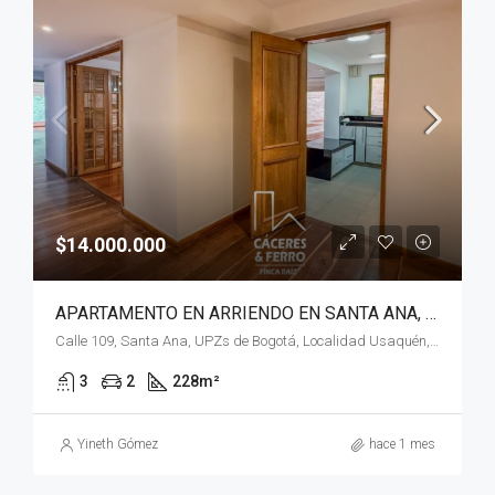
$14.000.000
APARTAMENTO EN ARRIENDO EN SANTA ANA, USAQUÉN, BOGOTÁ, D.C.
Calle 109, Santa Ana, UPZs de Bogotá, Localidad Usaquén, Bogotá, Bogotá, Distrito Capital, RAP (Especial) Central, 110111, Colombia
3
2
228
m²
Yineth Gómez
hace 1 mes