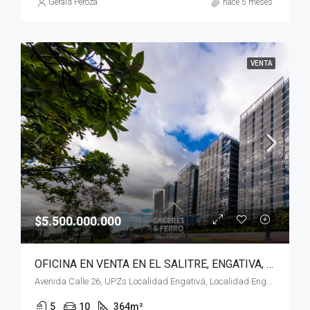
Gerald Peroza
hace 5 meses
VENTA
$5.500.000.000
OFICINA EN VENTA EN EL SALITRE, ENGATIVA, BOGOTÁ, D.C
Avenida Calle 26, UPZs Localidad Engativá, Localidad Engativá, Bogotá, Bogotá, Distrito Capital, RAP (Especial) Central, 111071, Colombia
5
10
364
m²