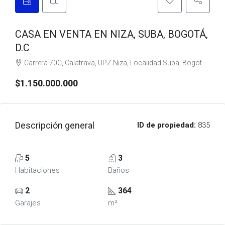
CASA EN VENTA EN NIZA, SUBA, BOGOTÁ,
D.C
Carrera 70C, Calatrava, UPZ Niza, Localidad Suba, Bogotá, Bogotá, Distrito Capital, RAP (Especial) Central, 111121, Colombia
$1.150.000.000
Descripción general
ID de propiedad:
835
5
3
Habitaciones
Baños
2
364
Garajes
m²