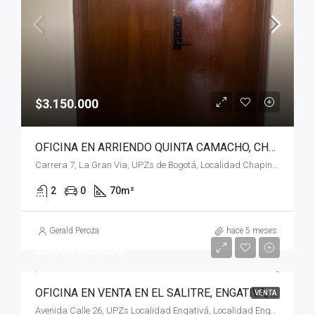
$3.150.000
OFICINA EN ARRIENDO QUINTA CAMACHO, CHAPINERO, BOGOTÁ, D.C.
Carrera 7, La Gran Via, UPZs de Bogotá, Localidad Chapinero, Bogotá, Bogotá, Distrito Capital, RAP (Especial) Central, 110221, Colombia
2
0
70
m²
Gerald Peroza
hace 5 meses
$5.500.000.000
OFICINA EN VENTA EN EL SALITRE, ENGATIVA, BOGOTÁ, D.C
VENTA
Avenida Calle 26, UPZs Localidad Engativá, Localidad Engativá, Bogotá, Bogotá, Distrito Capital, RAP (Especial) Central, 111071, Colombia