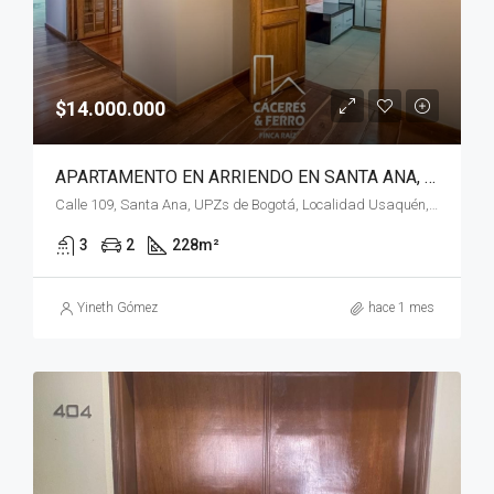
$14.000.000
APARTAMENTO EN ARRIENDO EN SANTA ANA, USAQUÉN, BOGOTÁ, D.C.
Calle 109, Santa Ana, UPZs de Bogotá, Localidad Usaquén, Bogotá, Bogotá, Distrito Capital, RAP (Especial) Central, 110111, Colombia
3
2
228
m²
Yineth Gómez
hace 1 mes