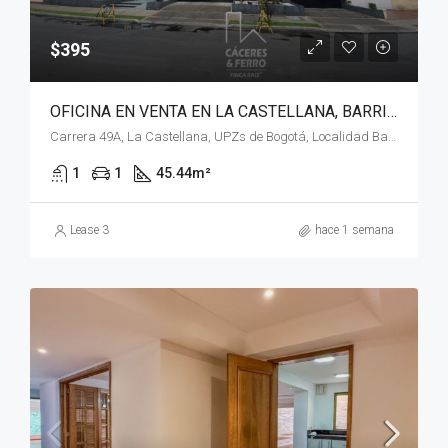
$395
OFICINA EN VENTA EN LA CASTELLANA, BARRIOS UNIDOS, BOGOTÁ, D.C. – (1074)
Carrera 49A, La Castellana, UPZs de Bogotá, Localidad Barrios Unidos, Bogotá, Bogotá, Distrito Capital, RAP (Especial) Central, 111211, Colombia
1
1
45.44
m²
Lease 3
hace 1 semana