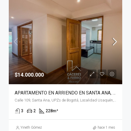
$14.000.000
APARTAMENTO EN ARRIENDO EN SANTA ANA, USAQUÉN, BOGOTÁ, D.C.
Calle 109, Santa Ana, UPZs de Bogotá, Localidad Usaquén, Bogotá, Bogotá, Distrito Capital, RAP (Especial) Central, 110111, Colombia
3
2
228
m²
Yineth Gómez
hace 1 mes