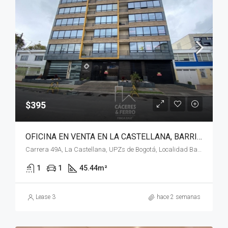
$395
OFICINA EN VENTA EN LA CASTELLANA, BARRIOS UNIDOS, BOGOTÁ, D.C. – (1074)
Carrera 49A, La Castellana, UPZs de Bogotá, Localidad Barrios Unidos, Bogotá, Bogotá, Distrito Capital, RAP (Especial) Central, 111211, Colombia
1
1
45.44
m²
Lease 3
hace 2 semanas