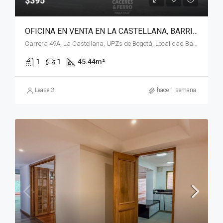
$395
OFICINA EN VENTA EN LA CASTELLANA, BARRIOS UNIDOS, BOGOTÁ, D.C. – (1074)
Carrera 49A, La Castellana, UPZs de Bogotá, Localidad Barrios Unidos, Bogotá, Bogotá, Distrito Capital, RAP (Especial) Central, 111211, Colombia
1
1
45.44
m²
Lease 3
hace 1 semana