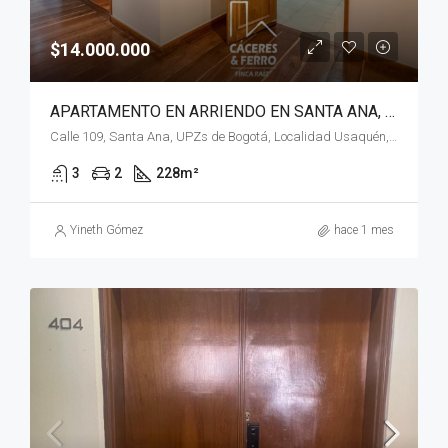
$14.000.000
APARTAMENTO EN ARRIENDO EN SANTA ANA, USAQUÉN, BOGOTÁ, D.C.
Calle 109, Santa Ana, UPZs de Bogotá, Localidad Usaquén, Bogotá, Bogotá, Distrito Capital, RAP (Especial) Central, 110111, Colombia
3
2
228
m²
Yineth Gómez
hace 1 mes