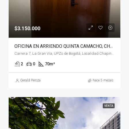
$3.150.000
OFICINA EN ARRIENDO QUINTA CAMACHO, CHAPINERO, BOGOTÁ, D.C.
Carrera 7, La Gran Via, UPZs de Bogotá, Localidad Chapinero, Bogotá, Bogotá, Distrito Capital, RAP (Especial) Central, 110221, Colombia
2
0
70
m²
Gerald Peroza
hace 5 meses
VENTA