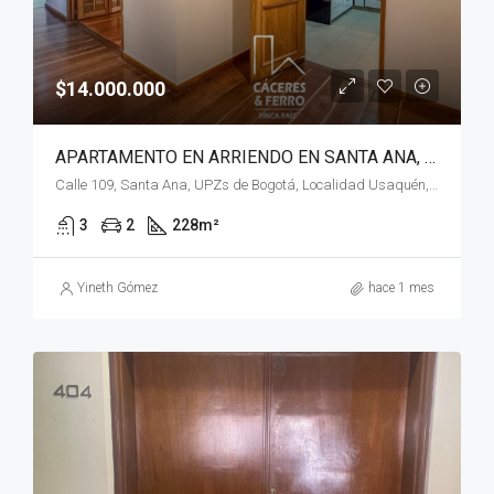
$14.000.000
APARTAMENTO EN ARRIENDO EN SANTA ANA, USAQUÉN, BOGOTÁ, D.C.
Calle 109, Santa Ana, UPZs de Bogotá, Localidad Usaquén, Bogotá, Bogotá, Distrito Capital, RAP (Especial) Central, 110111, Colombia
3
2
228
m²
Yineth Gómez
hace 1 mes