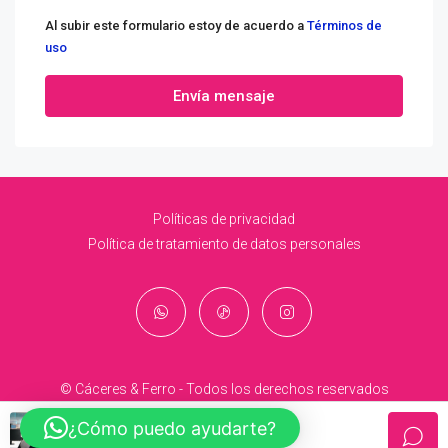
Al subir este formulario estoy de acuerdo a
Términos de
uso
Envía mensaje
Políticas de privacidad
Política de tratamiento de datos personales
© Cáceres & Ferro - Todos los derechos reservados
¿Cómo puedo ayudarte?
Yineth Gómez