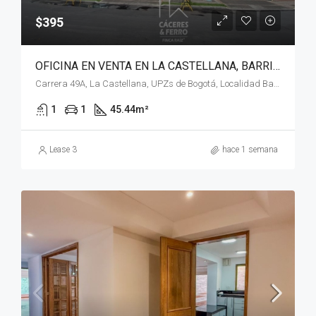
$395
OFICINA EN VENTA EN LA CASTELLANA, BARRIOS UNIDOS, BOGOTÁ, D.C. – (1074)
Carrera 49A, La Castellana, UPZs de Bogotá, Localidad Barrios Unidos, Bogotá, Bogotá, Distrito Capital, RAP (Especial) Central, 111211, Colombia
1
1
45.44
m²
Lease 3
hace 1 semana