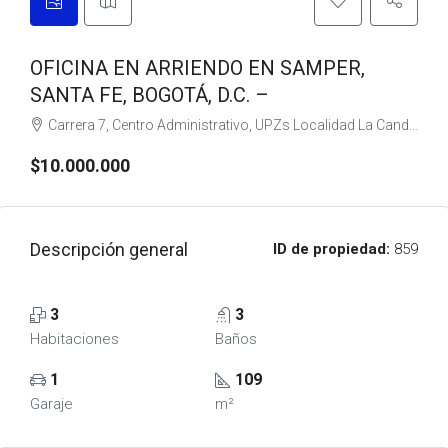
OFICINA EN ARRIENDO EN SAMPER,
SANTA FE, BOGOTÁ, D.C. –
Carrera 7, Centro Administrativo, UPZs Localidad La Candelaria, Bogotá, Bogotá, Distrito Capital, RAP (Especial) Central, 111711, Colombia
$10.000.000
Descripción general
ID de propiedad:
859
3
3
Habitaciones
Baños
1
109
Garaje
m²