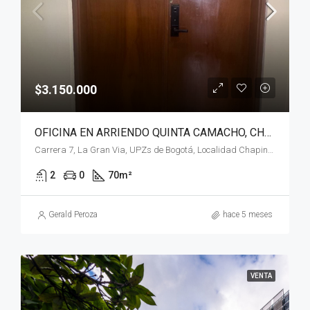
$3.150.000
OFICINA EN ARRIENDO QUINTA CAMACHO, CHAPINERO, BOGOTÁ, D.C.
Carrera 7, La Gran Via, UPZs de Bogotá, Localidad Chapinero, Bogotá, Bogotá, Distrito Capital, RAP (Especial) Central, 110221, Colombia
2
0
70
m²
Gerald Peroza
hace 5 meses
VENTA