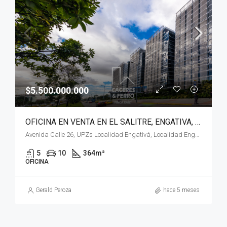
$5.500.000.000
OFICINA EN VENTA EN EL SALITRE, ENGATIVA, BOGOTÁ, D.C
Avenida Calle 26, UPZs Localidad Engativá, Localidad Engativá, Bogotá, Bogotá, Distrito Capital, RAP (Especial) Central, 111071, Colombia
5
10
364
m²
OFICINA
Gerald Peroza
hace 5 meses