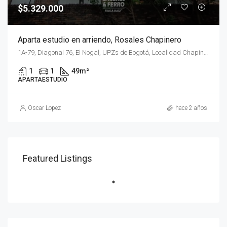
$5.329.000
Aparta estudio en arriendo, Rosales Chapinero
1A-79, Diagonal 76, El Nogal, UPZs de Bogotá, Localidad Chapinero, Bogotá, Bogotá Distrito Capital - Municipio, RAP (Especial) Central, 110221, Colombia
1
1
49
m²
APARTAESTUDIO
Oscar Lopez
hace 2 años
Featured Listings