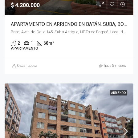
$ 4.200.000
APARTAMENTO EN ARRIENDO EN BATÁN, SUBA, BOGOTÁ, D.C. – (963)
Bata, Avenida Calle 145, Suba Antiguo, UPZs de Bogotá, Localidad Suba, Bogotá, Bogotá, Distrito Capital, RAP (Especial) Central, 111161, Colombia
2
1
68
m²
APARTAMENTO
Oscar Lopez
hace 5 meses
ARRIENDO