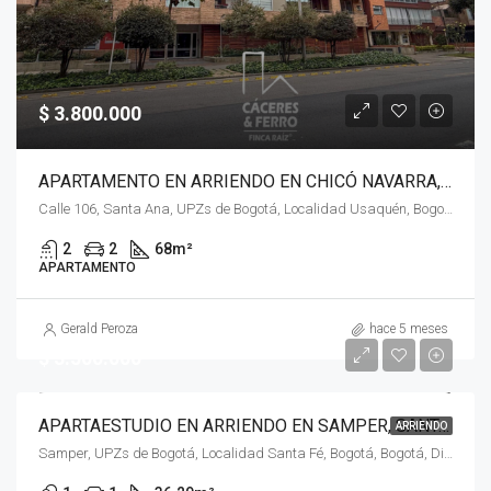
$ 3.800.000
APARTAMENTO EN ARRIENDO EN CHICÓ NAVARRA, USAQUÉN, BOGOTÁ, D.C. – (967)
Calle 106, Santa Ana, UPZs de Bogotá, Localidad Usaquén, Bogotá, Bogotá, Distrito Capital, RAP (Especial) Central, 110111, Colombia
2
2
68
m²
APARTAMENTO
Gerald Peroza
hace 5 meses
$ 3.500.000
APARTAESTUDIO EN ARRIENDO EN SAMPER, SANTA FE, BOGOTÁ, D.C. – (968)
ARRIENDO
Samper, UPZs de Bogotá, Localidad Santa Fé, Bogotá, Bogotá, Distrito Capital, RAP (Especial) Central, Colombia