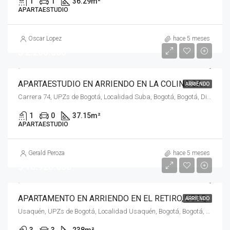
1
1
36.29
m²
APARTAESTUDIO
Oscar Lopez
hace 5 meses
$ 2.200.000
APARTAESTUDIO EN ARRIENDO EN LA COLINA CAMPESTRE, SUBA, BOGOTÁ, D.C. – (969)
ARRIENDO
Carrera 74, UPZs de Bogotá, Localidad Suba, Bogotá, Bogotá, Distrito Capital, RAP (Especial) Central, 111156, Colombia
1
0
37.15
m²
APARTAESTUDIO
Gerald Peroza
hace 5 meses
$ 18.928.000
APARTAMENTO EN ARRIENDO EN EL RETIRO, USAQUÉN, BOGOTÁ, D.C. – (970)
ARRIENDO
Usaquén, UPZs de Bogotá, Localidad Usaquén, Bogotá, Bogotá, Distrito Capital, RAP (Especial) Central, 110111, Colombia