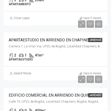
3
3
238
m²
APARTAMENTO
Oscar Lopez
hace 5 meses
$ 2.500.000
APARTAESTUDIO EN ARRIENDO EN CHAPINERO CENTRAL, CHAPINERO, BOGOTÁ, D.C. – (639)
ARRIENDO
Carrera 7, La Gran Via, UPZs de Bogotá, Localidad Chapinero, Bogotá, Bogotá, Distrito Capital, RAP (Especial) Central, 110221, Colombia
2
1
41
m²
APARTAESTUDIO
Gerald Peroza
hace 6 meses
$25.000.000
EDIFICIO COMERCIAL EN ARRIENDO EN QUINTA CAMACHO, CHAPINERO, BOGOTÁ, D.C
ARRIENDO
Calle 75, UPZs de Bogotá, Localidad Chapinero, Bogotá, Bogotá, Distrito Capital, RAP (Especial) Central, 110221, Colombia
5
0
450
m²