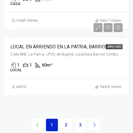
CASA
Yineth Gómez
hace 7 meses
$5
LOCAL EN ARRIENDO EN LA PATRIA, BARRIOS UNIDOS, BOGOTÁ, D.C. – (922)
ARRIENDO
Calle 86B, La Patria, UPZs de Bogotá, Localidad Barrios Unidos, Bogotá, Bogotá, Distrito Capital, RAP (Especial) Central, 111211, Colombia
1
1
60
m²
LOCAL
admin
hace 8 meses
1
2
3