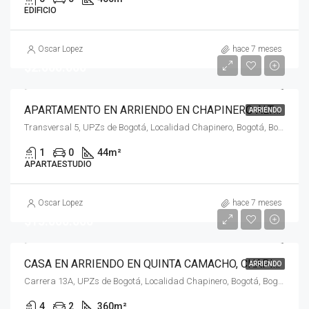
EDIFICIO
Oscar Lopez
hace 7 meses
$2.000.000
APARTAMENTO EN ARRIENDO EN CHAPINERO ALTO, CHAPINERO, BOGOTÁ, D.C
ARRIENDO
Transversal 5, UPZs de Bogotá, Localidad Chapinero, Bogotá, Bogotá, Distrito Capital, RAP (Especial) Central, 110231, Colombia
1
0
44
m²
APARTAESTUDIO
Oscar Lopez
hace 7 meses
$15.000.000
CASA EN ARRIENDO EN QUINTA CAMACHO, CHAPINERO, BOGOTÁ, D.C
ARRIENDO
Carrera 13A, UPZs de Bogotá, Localidad Chapinero, Bogotá, Bogotá, Distrito Capital, RAP (Especial) Central, 110221, Colombia
4
2
360
m²