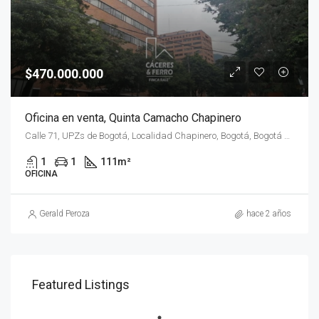
$470.000.000
Oficina en venta, Quinta Camacho Chapinero
Calle 71, UPZs de Bogotá, Localidad Chapinero, Bogotá, Bogotá Distrito Capital - Municipio, RAP (Especial) Central, 110221, Colombia
1
1
111
m²
OFICINA
Gerald Peroza
hace 2 años
Featured Listings