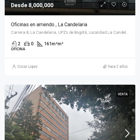
Desde 8,000,000
Oficinas en arriendo , La Candelaria
Carrera 8, La Candelaria, UPZs de Bogotá, Localidad La Candelaria, Bogotá, Bogotá Distrito Capital - Municipio, RAP (Especial) Central, 111711, Colombia
2
0
161m²
m²
OFICINA
Oscar Lopez
hace 2 años
VENTA