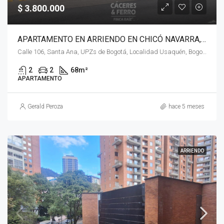
$ 3.800.000
APARTAMENTO EN ARRIENDO EN CHICÓ NAVARRA, USAQUÉN, BOGOTÁ, D.C. – (967)
Calle 106, Santa Ana, UPZs de Bogotá, Localidad Usaquén, Bogotá, Bogotá, Distrito Capital, RAP (Especial) Central, 110111, Colombia
2
2
68
m²
APARTAMENTO
Gerald Peroza
hace 5 meses
ARRIENDO