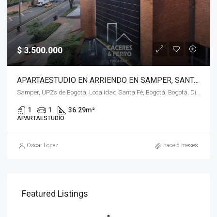
$ 3.500.000
APARTAESTUDIO EN ARRIENDO EN SAMPER, SANTA FE, BOGOTÁ, D.C. – (968)
Samper, UPZs de Bogotá, Localidad Santa Fé, Bogotá, Bogotá, Distrito Capital, RAP (Especial) Central, Colombia
1
1
36.29
m²
APARTAESTUDIO
Oscar Lopez
hace 5 meses
Featured Listings