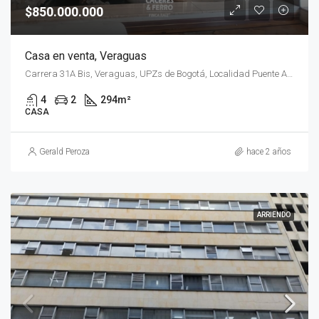
$850.000.000
Casa en venta, Veraguas
Carrera 31A Bis, Veraguas, UPZs de Bogotá, Localidad Puente Aranda, Bogotá, Bogotá Distrito Capital - Municipio, RAP (Especial) Central, 111611, Colombia
4
2
294
m²
CASA
Gerald Peroza
hace 2 años
ARRIENDO