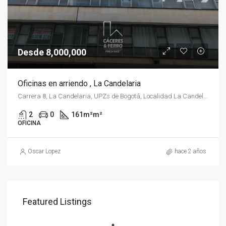
Desde 8,000,000
Oficinas en arriendo , La Candelaria
Carrera 8, La Candelaria, UPZs de Bogotá, Localidad La Candelaria, Bogotá, Bogotá Distrito Capital - Municipio, RAP (Especial) Central, 111711, Colombia
2
0
161m²
m²
OFICINA
Oscar Lopez
hace 2 años
Featured Listings