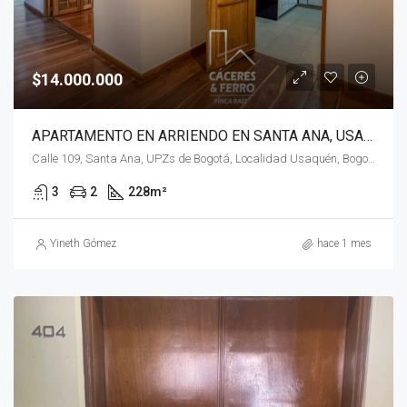
$14.000.000
APARTAMENTO EN ARRIENDO EN SANTA ANA, USAQUÉN, BOGOTÁ, D.C.
Calle 109, Santa Ana, UPZs de Bogotá, Localidad Usaquén, Bogotá, Bogotá, Distrito Capital, RAP (Especial) Central, 110111, Colombia
3
2
228
m²
Yineth Gómez
hace 1 mes