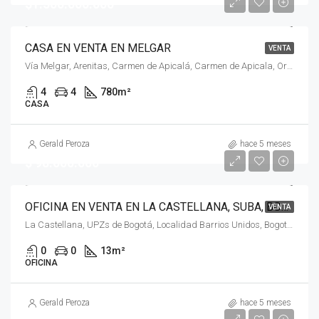
$1.300.000.000
CASA EN VENTA EN MELGAR
VENTA
Vía Melgar, Arenitas, Carmen de Apicalá, Carmen de Apicala, Oriente, Tolima, RAP Eje Cafetero, Colombia
4
4
780
m²
CASA
Gerald Peroza
hace 5 meses
$ 98.000.000
OFICINA EN VENTA EN LA CASTELLANA, SUBA, BOGOTÁ, D.C. – (971)
VENTA
La Castellana, UPZs de Bogotá, Localidad Barrios Unidos, Bogotá, Bogotá, Distrito Capital, RAP (Especial) Central, Colombia
0
0
13
m²
OFICINA
Gerald Peroza
hace 5 meses