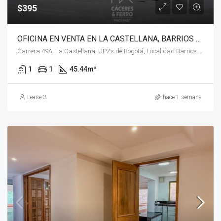
$395
OFICINA EN VENTA EN LA CASTELLANA, BARRIOS UNIDOS, BOGOTÁ, D.C. – (1074)
Carrera 49A, La Castellana, UPZs de Bogotá, Localidad Barrios Unidos, Bogotá, Bogotá, Distrito Capital, RAP (Especial) Central, 111211, Colombia
1
1
45.44
m²
Lease 3
hace 1 semana