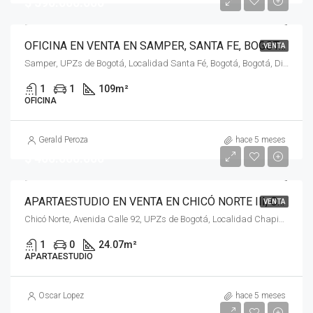
$ 590.000.000
OFICINA EN VENTA EN SAMPER, SANTA FE, BOGOTÁ, D.C. – (974)
VENTA
Samper, UPZs de Bogotá, Localidad Santa Fé, Bogotá, Bogotá, Distrito Capital, RAP (Especial) Central, Colombia
1
1
109
m²
OFICINA
Gerald Peroza
hace 5 meses
$ 400.000.000
APARTAESTUDIO EN VENTA EN CHICÓ NORTE III, CHAPINERO, BOGOTÁ, D.C. – (975)
VENTA
Chicó Norte, Avenida Calle 92, UPZs de Bogotá, Localidad Chapinero, Bogotá, Bogotá, Distrito Capital, RAP (Especial) Central, 110221, Colombia
1
0
24.07
m²
APARTAESTUDIO
Oscar Lopez
hace 5 meses