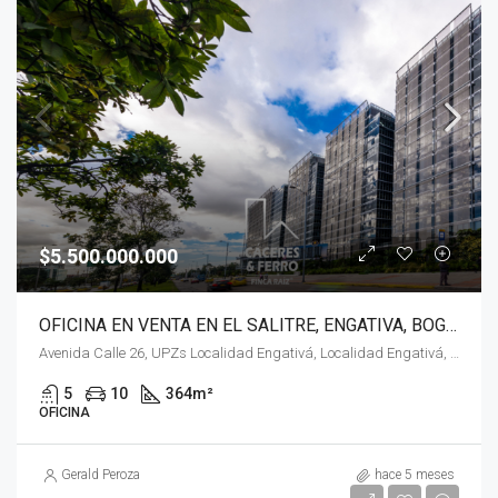
$5.500.000.000
OFICINA EN VENTA EN EL SALITRE, ENGATIVA, BOGOTÁ, D.C
Avenida Calle 26, UPZs Localidad Engativá, Localidad Engativá, Bogotá, Bogotá, Distrito Capital, RAP (Especial) Central, 111071, Colombia
5
10
364
m²
OFICINA
Gerald Peroza
hace 5 meses