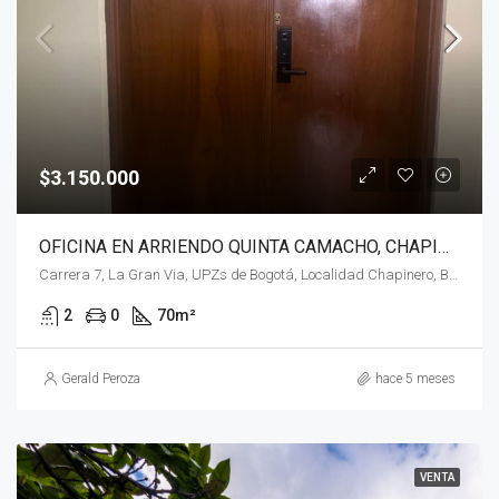
$3.150.000
OFICINA EN ARRIENDO QUINTA CAMACHO, CHAPINERO, BOGOTÁ, D.C.
Carrera 7, La Gran Via, UPZs de Bogotá, Localidad Chapinero, Bogotá, Bogotá, Distrito Capital, RAP (Especial) Central, 110221, Colombia
2
0
70
m²
Gerald Peroza
hace 5 meses
VENTA