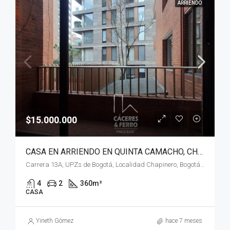
ARRIENDO
$15.000.000
CASA EN ARRIENDO EN QUINTA CAMACHO, CHAPINERO, BOGOTÁ, D.C
Carrera 13A, UPZs de Bogotá, Localidad Chapinero, Bogotá, Bogotá, Distrito Capital, RAP (Especial) Central, 110221, Colombia
4
2
360
m²
CASA
Yineth Gómez
hace 7 meses