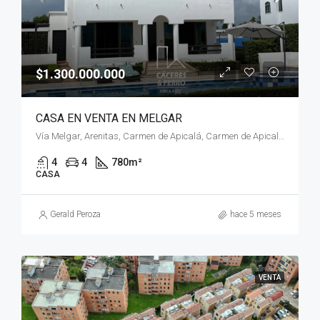
$1.300.000.000
CASA EN VENTA EN MELGAR
Vía Melgar, Arenitas, Carmen de Apicalá, Carmen de Apicala, Oriente, Tolima, RAP Eje Cafetero, Colombia
4
4
780
m²
CASA
Gerald Peroza
hace 5 meses
VENTA