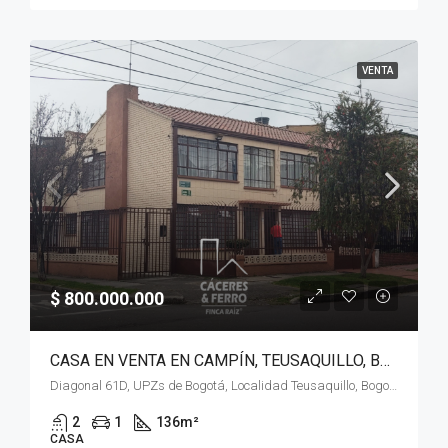
VENTA
$ 800.000.000
CASA EN VENTA EN CAMPÍN, TEUSAQUILLO, BOGOTÁ, D.C. – (918)
Diagonal 61D, UPZs de Bogotá, Localidad Teusaquillo, Bogotá, Bogotá, Distrito Capital, RAP (Especial) Central, 111311, Colombia
2
1
136
m²
CASA