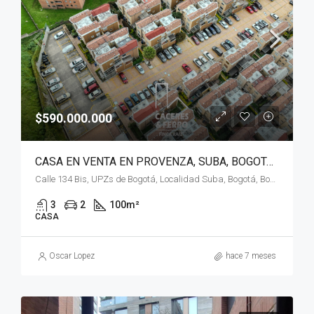
$590.000.000
CASA EN VENTA EN PROVENZA, SUBA, BOGOTÁ, D.C
Calle 134 Bis, UPZs de Bogotá, Localidad Suba, Bogotá, Bogotá, Distrito Capital, RAP (Especial) Central, 111156, Colombia
3
2
100
m²
CASA
Oscar Lopez
hace 7 meses