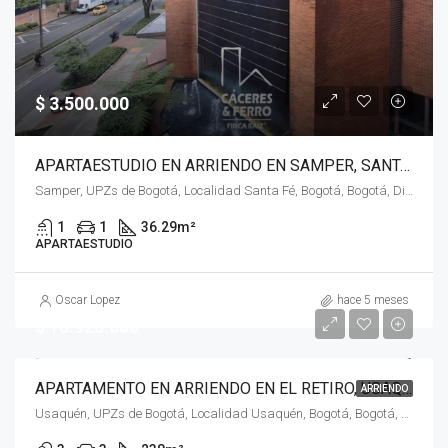
$ 3.500.000
APARTAESTUDIO EN ARRIENDO EN SAMPER, SANTA FE, BOGOTÁ, D.C. – (968)
Samper, UPZs de Bogotá, Localidad Santa Fé, Bogotá, Bogotá, Distrito Capital, RAP (Especial) Central, Colombia
1
1
36.29
m²
APARTAESTUDIO
Oscar Lopez
hace 5 meses
$ 18.928.000
APARTAMENTO EN ARRIENDO EN EL RETIRO, USAQUÉN, BOGOTÁ, D.C. – (970)
ARRIENDO
Usaquén, UPZs de Bogotá, Localidad Usaquén, Bogotá, Bogotá, Distrito Capital, RAP (Especial) Central, 110111, Colombia