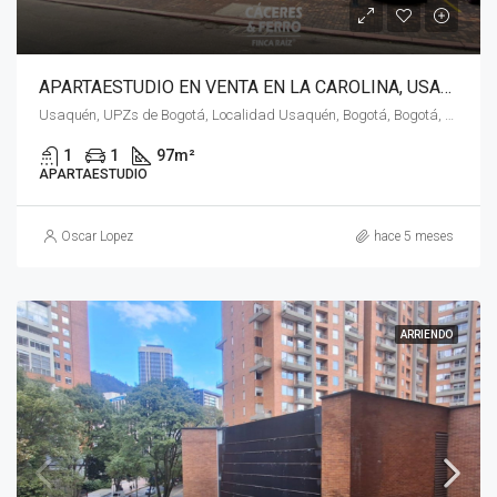
APARTAESTUDIO EN VENTA EN LA CAROLINA, USAQUÉN, BOGOTÁ, D.C. – (965)
Usaquén, UPZs de Bogotá, Localidad Usaquén, Bogotá, Bogotá, Distrito Capital, RAP (Especial) Central, 110111, Colombia
1
1
97
m²
APARTAESTUDIO
Oscar Lopez
hace 5 meses
ARRIENDO