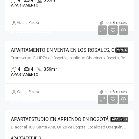
4
4
359
m²
APARTAMENTO
Gerald Peroza
hace 8 meses
$ 5.280.000.000
APARTAMENTO EN VENTA EN LOS ROSALES, CHAPINERO, BOGOTÁ, D.C. – (914)
VENTA
Transversal 3, UPZs de Bogotá, Localidad Chapinero, Bogotá, Bogotá, Distrito Capital, RAP (Especial) Central, 110221, Colombia
4
4
359
m²
APARTAMENTO
Gerald Peroza
hace 8 meses
$ 2.500.000
APARTAESTUDIO EN ARRIENDO EN BOGOTÁ, D.C. SANTA ANA ﴾385﴿
ARRIENDO
Diagonal 108, Santa Ana, UPZs de Bogotá, Localidad Usaquén, Bogotá, Bogotá, Distrito Capital, RAP (Especial) Central, 110111, Colombia
APARTAESTUDIO