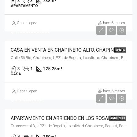
3
3
238
m²
APARTAMENTO
Oscar Lopez
hace 6 meses
$ 1.300.000.000
CASA EN VENTA EN CHAPINERO ALTO, CHAPINERO, BOGOTÁ, D.C. – (958)
VENTA
Calle 56 Bis, Chapinero, UPZs de Bogotá, Localidad Chapinero, Bogotá, Bogotá, Distrito Capital, RAP (Especial) Central, 110231, Colombia
3
1
225.25
m²
CASA
Oscar Lopez
hace 6 meses
$ 24.000.000
APARTAMENTO EN ARRIENDO EN LOS ROSALES, CHAPINERO, BOGOTÁ, D.C. – (915)
ARRIENDO
Transversal 3, UPZs de Bogotá, Localidad Chapinero, Bogotá, Bogotá, Distrito Capital, RAP (Especial) Central, 110221, Colombia