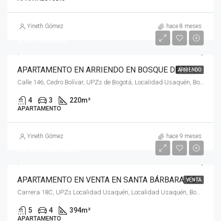
Yineth Gómez
hace 8 meses
$15.000.000
APARTAMENTO EN ARRIENDO EN BOSQUE DE PINOS, USAQUÉN, BOGOTÁ, D.C.
ARRIENDO
Calle 146, Cedro Bolívar, UPZs de Bogotá, Localidad Usaquén, Bogotá, Bogotá, Distrito Capital, RAP (Especial) Central, 110121, Colombia
4
3
220
m²
APARTAMENTO
Yineth Gómez
hace 9 meses
$2.750.000.000
APARTAMENTO EN VENTA EN SANTA BÁRBARA OCCIDENTAL, USAQUÉN, BOGOTÁ, D.C.
VENTA
Carrera 18C, UPZs Localidad Usaquén, Localidad Usaquén, Bogotá, Bogotá, Distrito Capital, RAP (Especial) Central, 110111, Colombia
5
4
394
m²
APARTAMENTO