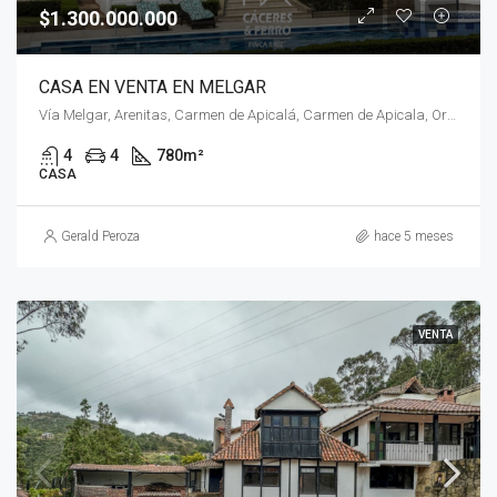
$1.300.000.000
CASA EN VENTA EN MELGAR
Vía Melgar, Arenitas, Carmen de Apicalá, Carmen de Apicala, Oriente, Tolima, RAP Eje Cafetero, Colombia
4
4
780
m²
CASA
Gerald Peroza
hace 5 meses
VENTA