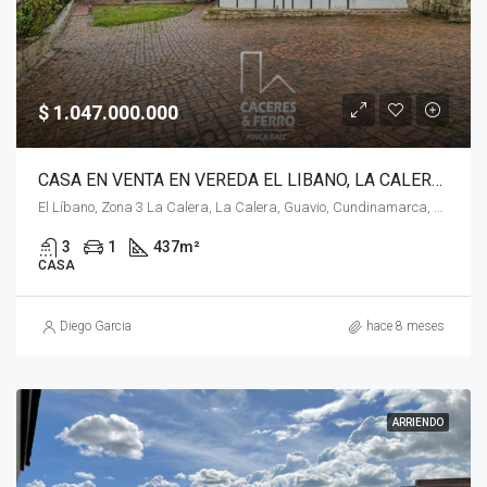
$ 1.047.000.000
CASA EN VENTA EN VEREDA EL LIBANO, LA CALERA, LA CALERA
El Líbano, Zona 3 La Calera, La Calera, Guavio, Cundinamarca, RAP (Especial) Central, 110211, Colombia
3
1
437
m²
CASA
Diego Garcia
hace 8 meses
ARRIENDO