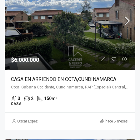
$6.000.000
CASA EN ARRIENDO EN COTA,CUNDINAMARCA
Cota, Sabana Occidente, Cundinamarca, RAP (Especial) Central, Colombia
3
2
150
m²
CASA
Oscar Lopez
hace 8 meses