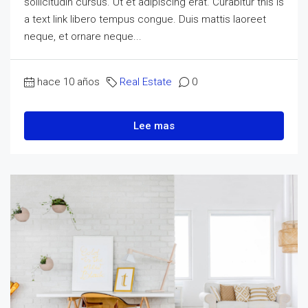
sollicitudin cursus. Ut et adipiscing erat. Curabitur this is
a text link libero tempus congue. Duis mattis laoreet
neque, et ornare neque...
hace 10 años
Real Estate
0
Lee mas