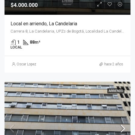
$4.000.000
Local en arriendo, La Candelaria
Carrera 8, La Candelaria, UPZs de Bogotá, Localidad La Candelaria, Bogotá, Bogotá Distrito Capital - Municipio, RAP (Especial) Central, 111711, Colombia
1
88
m²
LOCAL
Oscar Lopez
hace 2 años
ARRIENDO