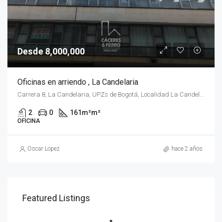
Desde 8,000,000
Oficinas en arriendo , La Candelaria
Carrera 8, La Candelaria, UPZs de Bogotá, Localidad La Candelaria, Bogotá, Bogotá Distrito Capital - Municipio, RAP (Especial) Central, 111711, Colombia
2
0
161m²
m²
OFICINA
Oscar Lopez
hace 2 años
Featured Listings