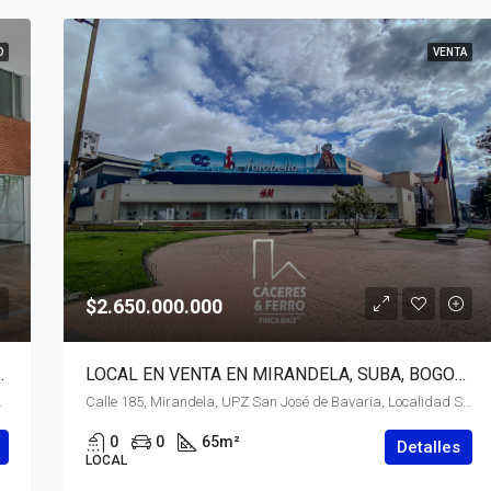
O
VENTA
$2.650.000.000
FE, BOGOTÁ, D.C. – (919)
LOCAL EN VENTA EN MIRANDELA, SUBA, BOGOTÁ
ecial) Central, 110311, Colombia
Calle 185, Mirandela, UPZ San José de Bavaria, Localidad Suba, Bogotá, Bogotá, Distrito Capital, RAP (Especial) Central, 111166, Colombia
0
0
65
m²
Detalles
LOCAL