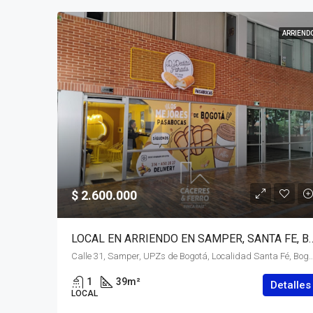
ARRIEND
$ 2.600.000
LOCAL EN ARRIENDO EN SAMPER, SANTA 
Calle 31, Samper, UPZs de Bogotá, Localidad Santa Fé, Bogotá, Bogotá, Distrito Capital, RAP (Esp
1
39
m²
Detalles
LOCAL