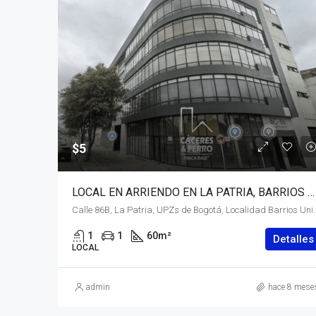
$5
LOCAL EN ARRIENDO EN LA PATRIA, BARRIOS UNIDOS, BOGOTÁ, D.C. – (922)
Calle 86B, La Patria, UPZs de Bogotá, Localidad Barrios Unidos, Bogot
1
1
60
m²
Detalles
LOCAL
admin
hace 8 mese