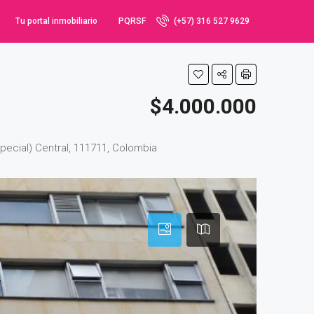
Tu portal inmobiliario
PQRSF
(+57) 316 527 9629
$4.000.000
special) Central, 111711, Colombia