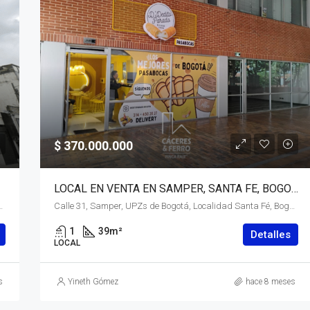
$ 370.000.000
LOCAL EN VENTA EN SAMPER, SANTA FE, BOGOTÁ, D.C. – (920)
á, Bogotá, Distrito Capital, RAP (Especial) Central, 111211, Colombia
Calle 31, Samper, UPZs de Bogotá, Localidad Santa Fé, Bogotá, Bogotá, Distrito Capital, RAP (Especial) Central, 110311, Colombia
1
39
m²
Detalles
LOCAL
s
Yineth Gómez
hace 8 meses