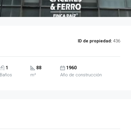
ID de propiedad:
436
1
88
1960
Baños
m²
Año de construcción