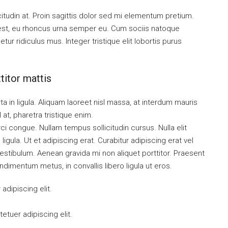
citudin at. Proin sagittis dolor sed mi elementum pretium.
est, eu rhoncus urna semper eu. Cum sociis natoque
ur ridiculus mus. Integer tristique elit lobortis purus
titor mattis
a in ligula. Aliquam laoreet nisl massa, at interdum mauris
sl at, pharetra tristique enim.
orci congue. Nullam tempus sollicitudin cursus. Nulla elit
ligula. Ut et adipiscing erat. Curabitur adipiscing erat vel
tibulum. Aenean gravida mi non aliquet porttitor. Praesent
ndimentum metus, in convallis libero ligula ut eros.
dipiscing elit.
tuer adipiscing elit.