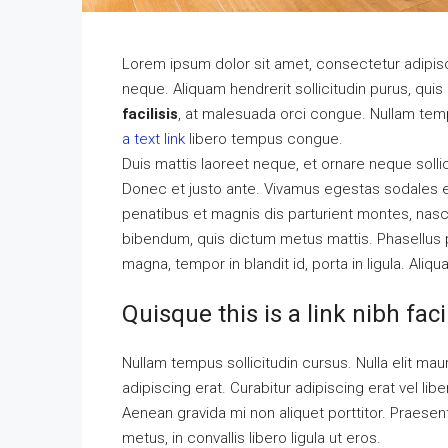
Lorem ipsum dolor sit amet, consectetur adipisci
neque. Aliquam hendrerit sollicitudin purus, qu
facilisis
, at malesuada orci congue. Nullam tempu
a text link
libero tempus congue.
Duis mattis laoreet neque, et ornare neque solli
Donec et justo ante. Vivamus egestas sodales 
penatibus et magnis dis parturient montes, nascet
bibendum, quis dictum metus mattis. Phasellus p
magna, tempor in blandit id, porta in ligula. Aliq
Quisque this is a link nibh fac
Nullam tempus sollicitudin cursus. Nulla elit maur
adipiscing erat. Curabitur adipiscing erat vel 
Aenean gravida mi non aliquet porttitor. Praese
metus, in convallis libero ligula ut eros.