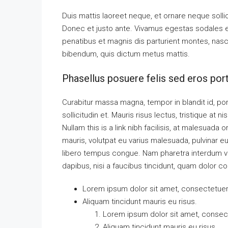
Duis mattis laoreet neque, et ornare neque solli
Donec et justo ante. Vivamus egestas sodales 
penatibus et magnis dis parturient montes, nascet
bibendum, quis dictum metus mattis.
Phasellus posuere felis sed eros port
Curabitur massa magna, tempor in blandit id, port
sollicitudin et. Mauris risus lectus, tristique at ni
Nullam this is a link nibh facilisis, at malesuada 
mauris, volutpat eu varius malesuada, pulvinar eu 
libero tempus congue. Nam pharetra interdum ves
dapibus, nisi a faucibus tincidunt, quam dolor co
Lorem ipsum dolor sit amet, consectetuer a
Aliquam tincidunt mauris eu risus.
Lorem ipsum dolor sit amet, consecte
Aliquam tincidunt mauris eu risus.