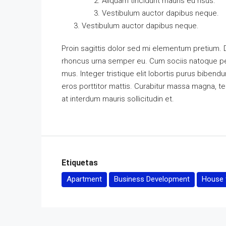
Aliquam tincidunt mauris eu risus.
Vestibulum auctor dapibus neque.
Vestibulum auctor dapibus neque.
Proin sagittis dolor sed mi elementum pretium.
rhoncus urna semper eu. Cum sociis natoque pen
mus. Integer tristique elit lobortis purus biben
eros porttitor mattis. Curabitur massa magna, temp
at interdum mauris sollicitudin et.
Etiquetas
Apartment
Business Development
House f