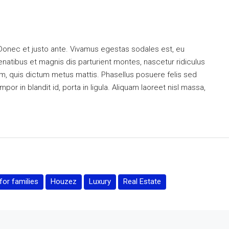
 Donec et justo ante. Vivamus egestas sodales est, eu
atibus et magnis dis parturient montes, nascetur ridiculus
dum, quis dictum metus mattis. Phasellus posuere felis sed
or in blandit id, porta in ligula. Aliquam laoreet nisl massa,
or families
Houzez
Luxury
Real Estate