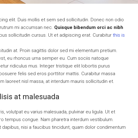
ng elit. Duis mollis et sem sed sollicitudin. Donec non odio
is rutrum mi accumsan nec.
Quisque bibendum orci ac nibh
s sollicitudin cursus. Ut et adipiscing erat. Curabitur
this is
citudin at. Proin sagittis dolor sed mi elementum pretium.
est, eu rhoncus urna semper eu. Cum sociis natoque
ur ridiculus mus. Integer tristique elit lobortis purus
osuere felis sed eros porttitor mattis. Curabitur massa
uam laoreet nisl massa, at interdum mauris sollicitudin et.
ilisis at malesuada
is, volutpat eu varius malesuada, pulvinar eu ligula. Ut et
libero tempus congue. Nam pharetra interdum vestibulum.
nt dapibus, nisi a faucibus tincidunt, quam dolor condimentum