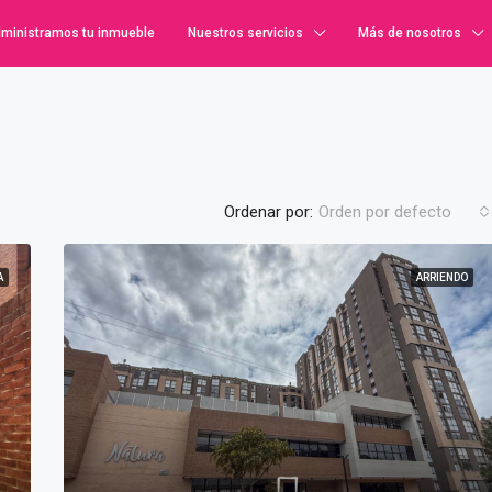
ministramos tu inmueble
Nuestros servicios
Más de nosotros
Ordenar por:
Orden por defecto
A
ARRIENDO