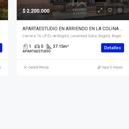
$ 2.200.000
 D.C. – (964)
APARTAESTUDIO EN ARRIENDO EN LA COLINA CAMPESTRE, SUBA, BOGOTÁ, D.C. – (969)
 Distrito Capital, RAP (Especial) Central, 110111, Colombia
Carrera 74, UPZs de Bogotá, Localidad Suba, Bogotá, Bogotá, Distrito Capital, RAP (Especial) Central, 111156, Colombia
1
0
37.15
m²
Detalles
APARTAESTUDIO
s
Gerald Peroza
hace 5 meses