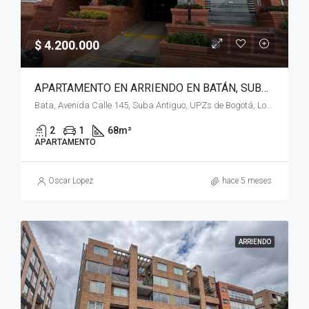
$ 4.200.000
APARTAMENTO EN ARRIENDO EN BATÁN, SUBA, BOGOTÁ, D.C. – (963)
Bata, Avenida Calle 145, Suba Antiguo, UPZs de Bogotá, Localidad Suba, Bogotá, Bogotá, Distrito Capital, RAP (Especial) Central, 111161, Colombia
2
1
68
m²
APARTAMENTO
Oscar Lopez
hace 5 meses
ARRIENDO