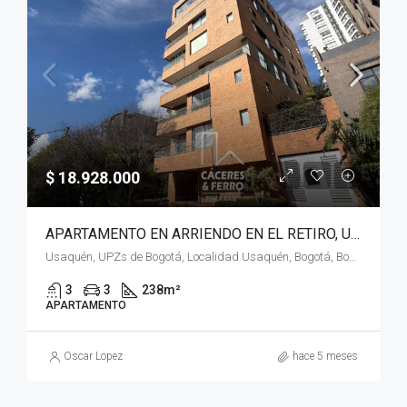
$ 18.928.000
APARTAMENTO EN ARRIENDO EN EL RETIRO, USAQUÉN, BOGOTÁ, D.C. – (970)
Usaquén, UPZs de Bogotá, Localidad Usaquén, Bogotá, Bogotá, Distrito Capital, RAP (Especial) Central, 110111, Colombia
3
3
238
m²
APARTAMENTO
Oscar Lopez
hace 5 meses