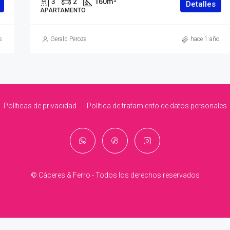
3
2
160
m²
Detalles
APARTAMENTO
s
Gerald Peroza
hace 1 año
Políticas de privacidad
Política de tratamiento de datos personales
© Cáceres & Ferro - Todos los derechos reservados