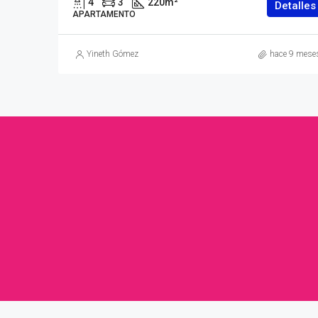
4
3
220
m²
Detalles
APARTAMENTO
Yineth Gómez
hace 9 mese