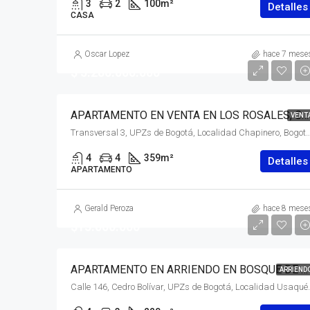
3
2
100
m²
Detalles
CASA
Oscar Lopez
hace 7 mese
$ 5.280.000.000
APARTAMENTO EN VENTA EN LOS ROSALES, CHAPINERO, BOGOTÁ, D.C. – (914)
VENT
Transversal 3, UPZs de Bogotá, Localidad Chapinero, Bogotá, Bogotá, Distrito Capital, RAP (Esp
4
4
359
m²
Detalles
APARTAMENTO
Gerald Peroza
hace 8 mese
$15.000.000
APARTAMENTO EN ARRIENDO EN BOSQUE DE PINOS, USAQUÉN, BOGOTÁ, D.C.
ARRIEND
Calle 146, Cedro Bolívar, UPZs de Bogotá, Localida