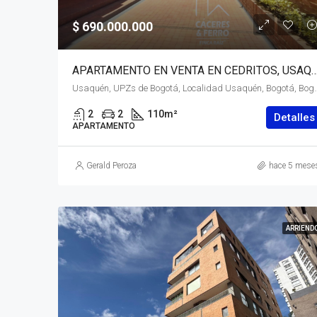
$ 690.000.000
APARTAMENTO EN VENTA EN CEDRITOS, USAQUÉN, BOGOTÁ,
Usaquén, UPZs de Bogotá, Localidad Usaquén, Bogotá, Bogotá,
2
2
110
m²
Detalles
APARTAMENTO
Gerald Peroza
hace 5 mese
ARRIEND