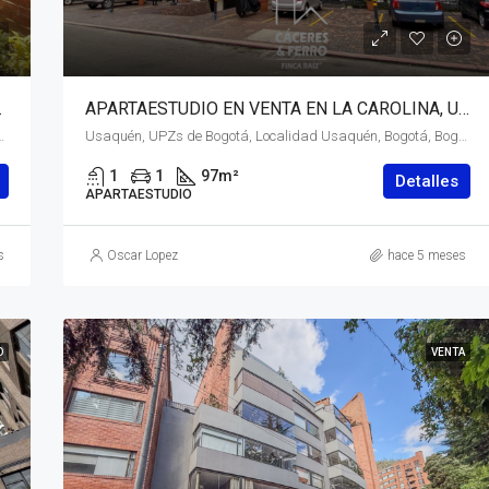
 D.C. – (964)
APARTAESTUDIO EN VENTA EN LA CAROLINA, USAQUÉN, BOGOTÁ, D.C. – (965)
 Distrito Capital, RAP (Especial) Central, 110111, Colombia
Usaquén, UPZs de Bogotá, Localidad Usaquén, Bogotá, Bogotá, Distrito Capital, RAP (Especial) Central, 110111, Colombia
1
1
97
m²
Detalles
APARTAESTUDIO
s
Oscar Lopez
hace 5 meses
O
VENTA