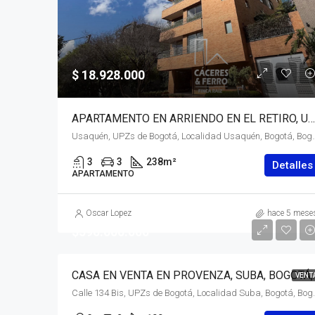
$ 18.928.000
APARTAMENTO EN ARRIENDO EN EL RETIRO, USAQUÉN, BOGOTÁ, D.C. – (970)
Usaquén, UPZs de Bogotá, Localidad Usaquén, Bogotá, Bogotá,
3
3
238
m²
Detalles
APARTAMENTO
Oscar Lopez
hace 5 mese
$590.000.000
CASA EN VENTA
VENT
Calle 134 Bis, UPZs de Bogotá, Localidad Suba