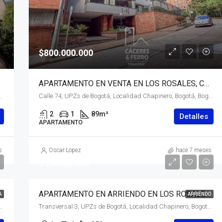
$800.000.000
APARTAMENTO EN VENTA EN LOS ROSALES, CHAPINERO, BOGOTÁ, D.C.
 Distrito Capital, RAP (Especial) Central, 110111, Colombia
Calle 74, UPZs de Bogotá, Localidad Chapinero, Bogotá, Bogotá, Distrito Capital, RAP (Especial) Central, 110221, Colombia
2
1
89
m²
Detalles
APARTAMENTO
s
Oscar Lopez
hace 7 meses
$ 24.000.000
 EN PROVENZA, SUBA, BOGOTÁ, D.C
APARTAMENTO EN ARRIENDO EN LOS ROSALES, CHAPINERO, BOGOTÁ, D.C. – (915)
A
ARRIENDO
, Bogotá, Bogotá, Distrito Capital, RAP (Especial) Central, 111156, Colombia
Transversal 3, UPZs de Bogotá, Localidad Chapinero, Bogotá, Bogotá, Distrito Capital, RAP (Especial) Central, 110221, Colombia