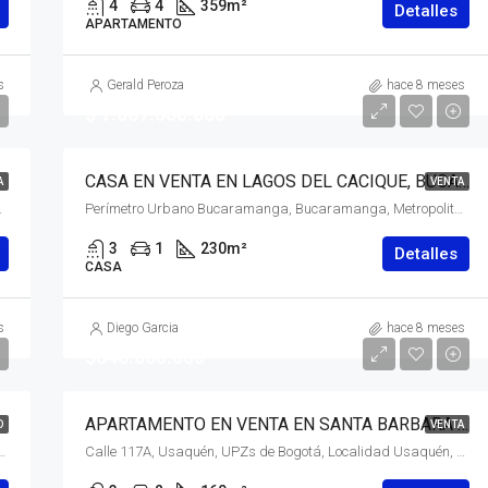
4
4
359
m²
Detalles
APARTAMENTO
s
Gerald Peroza
hace 8 meses
$ 1.067.000.000
CASA EN VENTA EN LAGOS DEL CACIQUE, BUCARAMANGA, BUCARAMANGA
A
VENTA
ecial) Central, 110221, Colombia
Perímetro Urbano Bucaramanga, Bucaramanga, Metropolitana, Santander, RAP Gran Santander, Colombia
3
1
230
m²
Detalles
CASA
s
Diego Garcia
hace 8 meses
$840.000.000
APARTAMENTO EN VENTA EN SANTA BARBARA ORIENTAL, USAQUÉN, BOGOTÁ
O
VENTA
d Usaquén, Bogotá, Bogotá, Distrito Capital, RAP (Especial) Central, 110121, Colombia
Calle 117A, Usaquén, UPZs de Bogotá, Localidad Usaquén, Bogotá, Bogotá, Distrito Capital, RAP (Especial) Central, 110111, Colombia