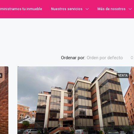
ministramos tu inmueble
Nuestros servicios
Más de nosotros
Ordenar por:
Orden por defecto
A
VENTA