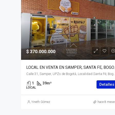
$ 370.000.000
LOCAL EN VENTA E
Calle 31, Samper, UPZs de Bogotá, Localidad Santa Fé, Bogotá, Bogotá, Distrito Capital, RAP (Esp
1
39
m²
Detalles
LOCAL
Yineth Gómez
hace 8 mese