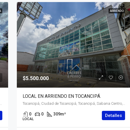
A
ARRIENDO
$5.500.000
OGOTÁ
LOCAL EN ARRIENDO EN TOCANCIPÁ.
 de Bavaria, Localidad Suba, Bogotá, Bogotá, Distrito Capital, RAP (Especial) Central, 111166, Colombia
Tocancipá, Ciudad de Tocancipá, Tocancipá, Sabana Centro, RAP (Especial) Central, 251010, Colombia
0
0
309
m²
Detalles
LOCAL