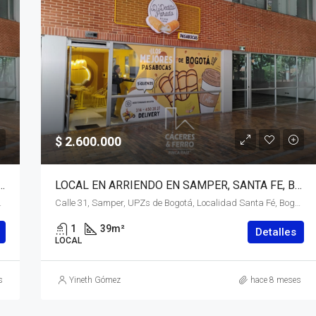
$ 2.600.000
N SAMPER, SANTA FE, BOGOTÁ, D.C. – (920)
LOCAL EN ARRIENDO EN SAMPER, SANTA FE, BOGOTÁ, D.C. – (919)
ecial) Central, 110311, Colombia
Calle 31, Samper, UPZs de Bogotá, Localidad Santa Fé, Bogotá, Bogotá, Distrito Capital, RAP (Especial) Central, 110311, Colombia
1
39
m²
Detalles
LOCAL
s
Yineth Gómez
hace 8 meses