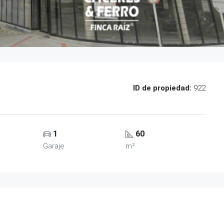
ID de propiedad:
922
1
60
Garaje
m²