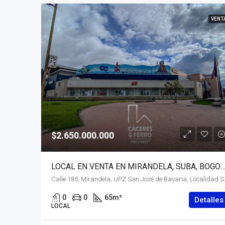
VENT
$2.650.000.000
LOCAL EN VENTA EN MIRANDELA, SUBA, B
Calle 185, Mirandela, UPZ San José
0
0
65
m²
Detalles
LOCAL