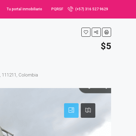
Tu portal inmobiliario
PQRSF
(+57) 316 527 9629
$5
l, 111211, Colombia