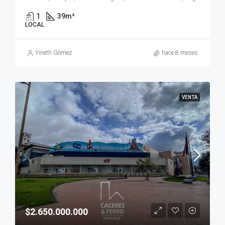
1
39
m²
LOCAL
Yineth Gómez
hace 8 meses
VENTA
$2.650.000.000