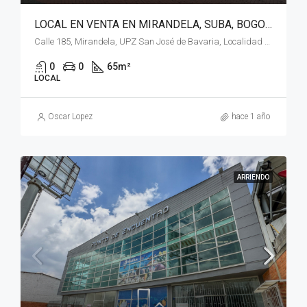
LOCAL EN VENTA EN MIRANDELA, SUBA, BOGOTÁ
Calle 185, Mirandela, UPZ San José de Bavaria, Localidad Suba, Bogotá, Bogotá, Distrito Capital, RAP (Especial) Central, 111166, Colombia
0
0
65
m²
LOCAL
Oscar Lopez
hace 1 año
ARRIENDO