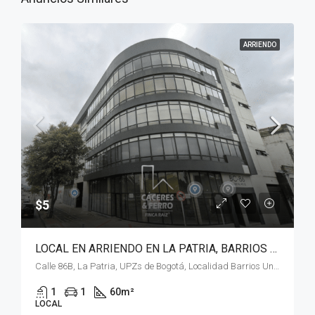
ARRIENDO
$5
LOCAL EN ARRIENDO EN LA PATRIA, BARRIOS UNIDOS, BOGOTÁ, D.C. – (922)
Calle 86B, La Patria, UPZs de Bogotá, Localidad Barrios Unidos, Bogotá, Bogotá, Distrito Capital, RAP (Especial) Central, 111211, Colombia
1
1
60
m²
LOCAL