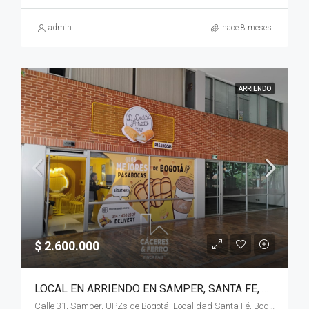
admin
hace 8 meses
ARRIENDO
$ 2.600.000
LOCAL EN ARRIENDO EN SAMPER, SANTA FE, BOGOTÁ, D.C. – (919)
Calle 31, Samper, UPZs de Bogotá, Localidad Santa Fé, Bogotá, Bogotá, Distrito Capital, RAP (Especial) Central, 110311, Colombia