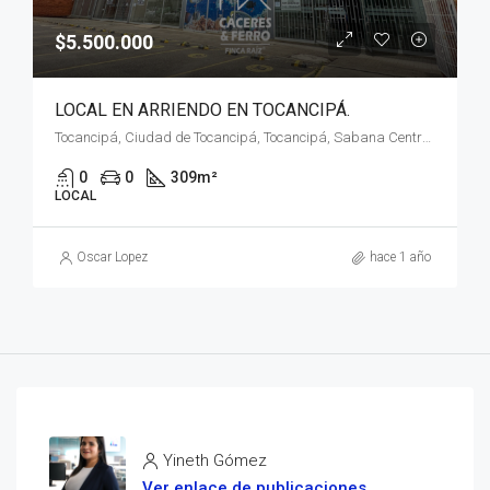
$5.500.000
LOCAL EN ARRIENDO EN TOCANCIPÁ.
Tocancipá, Ciudad de Tocancipá, Tocancipá, Sabana Centro, RAP (Especial) Central, 251010, Colombia
0
0
309
m²
LOCAL
Oscar Lopez
hace 1 año
Yineth Gómez
Ver enlace de publicaciones