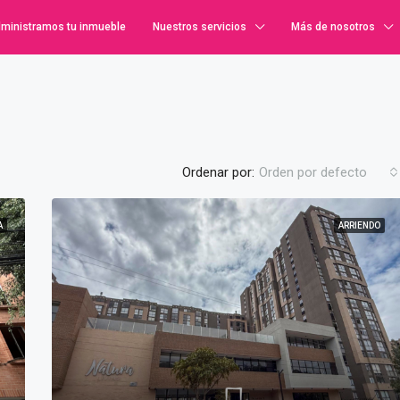
ministramos tu inmueble
Nuestros servicios
Más de nosotros
Ordenar por:
Orden por defecto
A
ARRIENDO