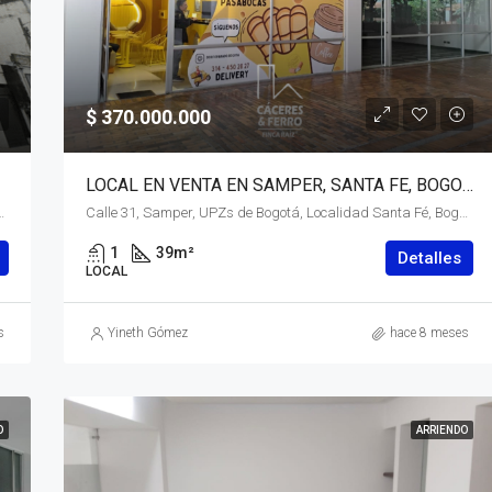
$ 370.000.000
LOCAL EN VENTA EN SAMPER, SANTA FE, BOGOTÁ, D.C. – (920)
á, Bogotá, Distrito Capital, RAP (Especial) Central, 111211, Colombia
Calle 31, Samper, UPZs de Bogotá, Localidad Santa Fé, Bogotá, Bogotá, Distrito Capital, RAP (Especial) Central, 110311, Colombia
1
39
m²
Detalles
LOCAL
s
Yineth Gómez
hace 8 meses
O
ARRIENDO