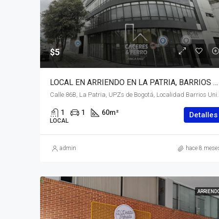
$5
LOCAL EN ARRIENDO EN LA PATRIA, BARRIOS UNIDOS, BOGOTÁ, D.C. – (922)
Calle 86B, La Patria, UPZs de Bogotá, Localidad Barrios Unidos, Bogot
1
1
60
m²
Detalles
LOCAL
admin
hace 8 mese
ARRIEND