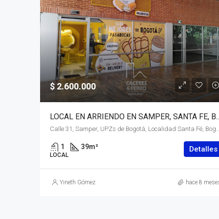
$ 2.600.000
LOCAL EN ARRIENDO EN SAMPER, SANTA 
Calle 31, Samper, UPZs de Bogotá, Localidad Santa Fé, Bogotá, Bogotá, Distrito Capital, RAP (Esp
1
39
m²
Detalles
LOCAL
Yineth Gómez
hace 8 mese