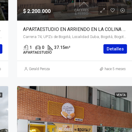
$ 2.200.000
OGOTÁ, D.C. – (971)
APARTAESTUDIO EN ARRIENDO EN LA COLINA CAMPESTRE, SUBA, BOGOTÁ, D.C. – (969)
 Localidad Barrios Unidos, Bogotá, Bogotá, Distrito Capital, RAP (Especial) Central, Colombia
Carrera 74, UPZs de Bogotá, Localidad Suba, Bogotá, Bogotá, Distrito Capital, RAP (Especial) Central, 111156, Colombia
1
0
37.15
m²
Detalles
APARTAESTUDIO
s
Gerald Peroza
hace 5 meses
O
VENTA