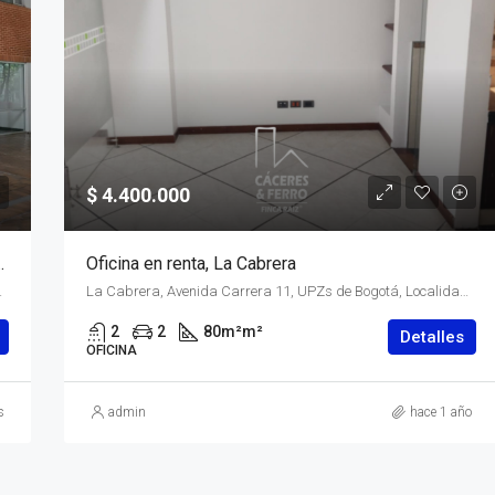
$ 4.400.000
FE, BOGOTÁ, D.C. – (919)
Oficina en renta, La Cabrera
ecial) Central, 110311, Colombia
La Cabrera, Avenida Carrera 11, UPZs de Bogotá, Localidad Chapinero, Bogotá, Bogotá, Distrito Capital, RAP (Especial) Central, 110221, Colombia
2
2
80m²
m²
Detalles
OFICINA
s
admin
hace 1 año