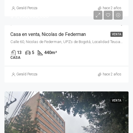
Gerald Peroza
hace 2 años
$ 1,950,000,000
Casa en venta, Nicolas de Federman
VENTA
Calle 60, Nicolas de Federman, UPZs de Bogotá, Localidad Teusaquillo, Bogotá, Bogotá Distrito Capital - Municipio, RAP (Especial) Central, 111321, Colombia
13
5
440
m²
CASA
Gerald Peroza
hace 2 años
VENTA