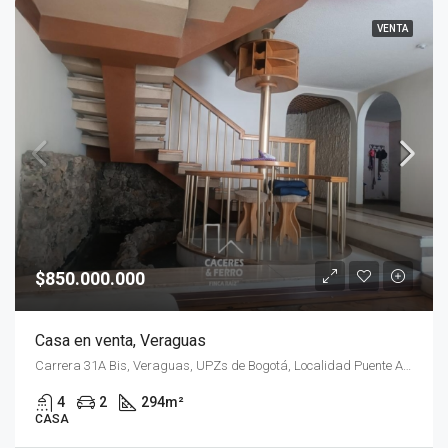
VENTA
$850.000.000
Casa en venta, Veraguas
Carrera 31A Bis, Veraguas, UPZs de Bogotá, Localidad Puente Aranda, Bogotá, Bogotá Distrito Capital - Municipio, RAP (Especial) Central, 111611, Colombia
4
2
294
m²
CASA