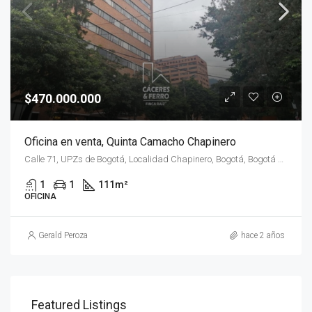
$470.000.000
Oficina en venta, Quinta Camacho Chapinero
Calle 71, UPZs de Bogotá, Localidad Chapinero, Bogotá, Bogotá Distrito Capital - Municipio, RAP (Especial) Central, 110221, Colombia
1
1
111
m²
OFICINA
Gerald Peroza
hace 2 años
Featured Listings