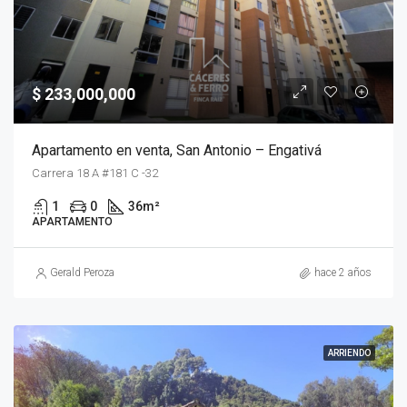
$ 233,000,000
Apartamento en venta, San Antonio – Engativá
Carrera 18 A #181 C -32
1
0
36
m²
APARTAMENTO
Gerald Peroza
hace 2 años
ARRIENDO