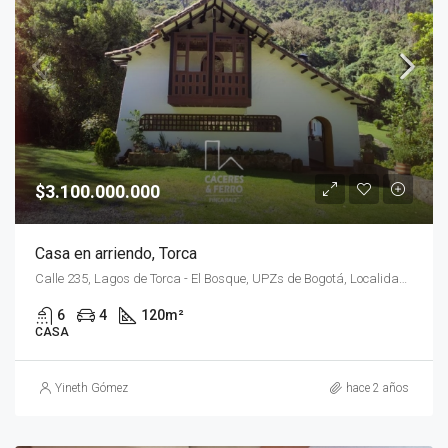
$3.100.000.000
Casa en arriendo, Torca
Calle 235, Lagos de Torca - El Bosque, UPZs de Bogotá, Localidad Suba, Bogotá, Bogotá Distrito Capital - Municipio, Bogotá, Distrito Capital, RAP (Especial) Central, 111176, Colombia
6
4
120
m²
CASA
Yineth Gómez
hace 2 años