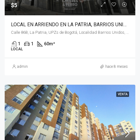
$5
LOCAL EN ARRIENDO EN LA PATRIA, BARRIOS UNIDOS, BOGOTÁ, D.C. – (922)
Calle 86B, La Patria, UPZs de Bogotá, Localidad Barrios Unidos, Bogotá, Bogotá, Distrito Capital, RAP (Especial) Central, 111211, Colombia
1
1
60
m²
LOCAL
admin
hace 8 meses
VENTA